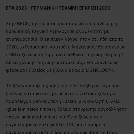
ETA 2023 – ΓΕΡΜΑΝΙΚΗ ΤΕΧΝΙΚΗ ΕΓΚΡΙΣΗ 2020
Στην BECK, την πρωτοπόρα εταιρεία στη σύνδεση, η
Ευρωπαϊκή Τεχνική Αξιολόγηση αναμενόταν με
ανυπομονησία. Ο επιπλέον λόγος, ήταν ότι ήδη από το
2020, το Γερμανικό Ινστιτούτο Μηχανικών Κατασκευών
(DIBt) εξέδωσε τη Γερμανική «Εθνική τεχνική έγκριση /
άδεια γενικής τεχνικής κατασκευής» για «Συνδέσεις
φέρουσας ξυλείας με ξύλινα καρφιά LIGNOLOC®».
Τα ξύλινα καρφιά χρησιμοποιούνται ήδη σε φέρουσες
ξύλινες κατασκευές, με μέρη από μαλακό ξύλο για
παράδειγμα από συμπαγή ξυλεία, συγκολλητή ξυλεία
(glue laminated timber), ξυλεία σταυρωτής συγκόλλησης
(cross laminated timber), σύνθετη ξυλεία από
συγκολλημένα ξυλόφυλλα (LVL) και παρόμοια
συγκολλημένα μέλη ή δομικά μέλη με βάση το ξύλο.