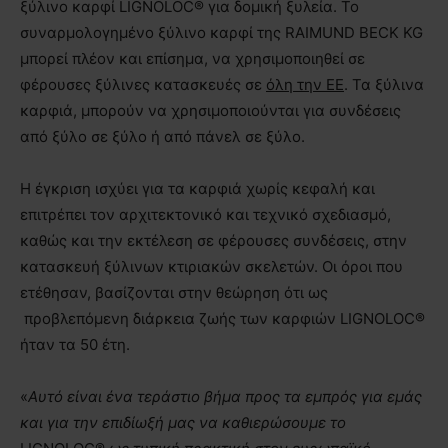
ξύλινο καρφί LIGNOLOC® για δομική ξυλεία. Το
συναρμολογημένο ξύλινο καρφί της RAIMUND BECK KG
μπορεί πλέον και επίσημα, να χρησιμοποιηθεί σε
φέρουσες ξύλινες κατασκευές σε
όλη την ΕΕ
. Τα ξύλινα
καρφιά, μπορούν να χρησιμοποιούνται για συνδέσεις
από ξύλο σε ξύλο ή από πάνελ σε ξύλο.
Η έγκριση ισχύει για τα καρφιά χωρίς κεφαλή και
επιτρέπει τον αρχιτεκτονικό και τεχνικό σχεδιασμό,
καθώς και την εκτέλεση σε φέρουσες συνδέσεις, στην
κατασκευή ξύλινων κτιριακών σκελετών. Οι όροι που
ετέθησαν, βασίζονται στην θεώρηση ότι ως
προβλεπόμενη διάρκεια ζωής των καρφιών LIGNOLOC®
ήταν τα 50 έτη.
«
Αυτό είναι ένα τεράστιο βήμα προς τα εμπρός για εμάς
και για την επιδίωξή μας να καθιερώσουμε το