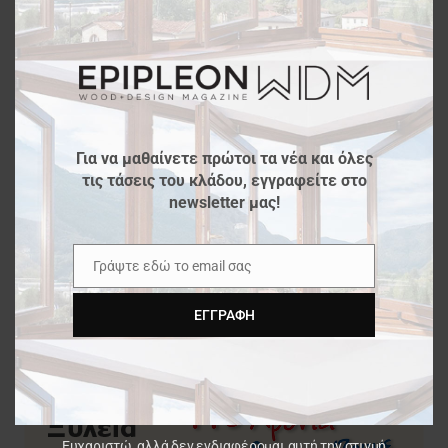
Επαναλειτουργία εργοστασίου στην
modu
Κομοτηνή
Άβαξ & MillerKnoll | Νέα συνεργασία
Για να μαθαίνετε πρώτοι τα νέα και όλες
τις τάσεις του κλάδου, εγγραφείτε στο
newsletter μας!
Γράψτε εδώ το email σας
Email
ΕΓΓΡΑΦΉ
Ευχαριστώ, αλλά δεν ενδιαφέρομαι αυτή την στιγμή