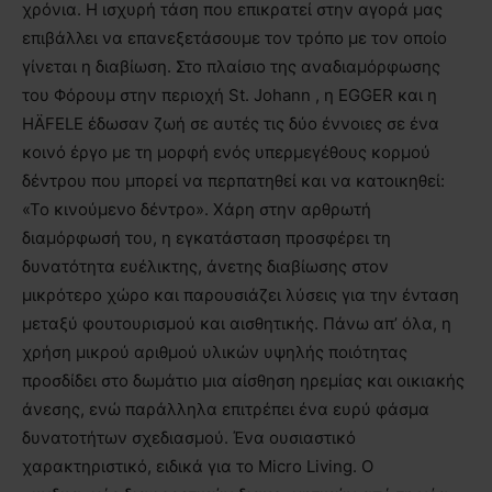
χρόνια. Η ισχυρή τάση που επικρατεί στην αγορά μας
επιβάλλει να επανεξετάσουμε τον τρόπο με τον οποίο
γίνεται η διαβίωση. Στο πλαίσιο της αναδιαμόρφωσης
του Φόρουμ στην περιοχή St. Johann , η EGGER και η
HÄFELE έδωσαν ζωή σε αυτές τις δύο έννοιες σε ένα
κοινό έργο με τη μορφή ενός υπερμεγέθους κορμού
δέντρου που μπορεί να περπατηθεί και να κατοικηθεί:
«Το κινούμενο δέντρο». Χάρη στην αρθρωτή
διαμόρφωσή του, η εγκατάσταση προσφέρει τη
δυνατότητα ευέλικτης, άνετης διαβίωσης στον
μικρότερο χώρο και παρουσιάζει λύσεις για την ένταση
μεταξύ φουτουρισμού και αισθητικής. Πάνω απ’ όλα, η
χρήση μικρού αριθμού υλικών υψηλής ποιότητας
προσδίδει στο δωμάτιο μια αίσθηση ηρεμίας και οικιακής
άνεσης, ενώ παράλληλα επιτρέπει ένα ευρύ φάσμα
δυνατοτήτων σχεδιασμού. Ένα ουσιαστικό
χαρακτηριστικό, ειδικά για το Micro Living. Ο