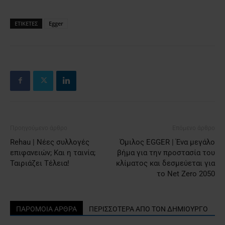
ΕΤΙΚΕΤΕΣ
Egger
Προηγούμενο άρθρο
Επόμενο άρθρο
Rehau | Νέες συλλογές
Όμιλος EGGER | Ένα μεγάλο
επιφανειών; Και η ταινία;
βήμα για την προστασία του
Ταιριάζει Τέλεια!
κλίματος και δεσμεύεται για
το Net Zero 2050
ΠΑΡΟΜΟΙΑ ΑΡΘΡΑ
ΠΕΡΙΣΣΟΤΕΡΑ ΑΠΟ ΤΟΝ ΔΗΜΙΟΥΡΓΟ