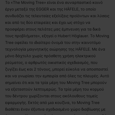
Το «The Moving Tree» είναι ένα συναρπαστικό κοινό
έργο μεταξύ της EGGER και της HÄFELE, το οποίο
συνδυάζει τις τελευταίες εξελίξεις προϊόντων και λύσεις
και από τις δύο εταιρείες και έχει ως στόχο να
προσφέρει στους πελάτες μας έμπνευση για τα δικά
τους προβλήματα», εξηγεί ο Hubert Höglauer. Το Moving
Tree οφείλει το ιδιαίτερο όνομά του στην καινοτόμο
τεχνολογία μαγνητικής αιώρησης της HÄFELE. Με ένα
μόνο δάχτυλο χωρίς πρόσθετη χρήση ηλεκτρικού
ρεύματος, ο αρθρωτός οικιστικός σχεδιασμός, που
ζυγίζει έως και 2 τόνους, μπορεί εύκολα να αποσπαστεί
και να γνωρίσει την εμπειρία από όλες τις πλευρές. Αυτό
σημαίνει ότι και τα τρία μέρη του Moving Tree μπορούν
να εξεταστούν λεπτομερώς. Τα τρία μέρη του κορμού
του δέντρου χωρίζονται στους ακόλουθους τομείς
εφαρμογής. Εκτός από μια κουζίνα, το Moving Tree
διαθέτει έναν έξυπνα σχεδιασμένο χώρο διαβίωσης με