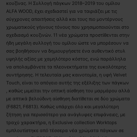
κουζίνας. Η Συλλογή πάγκων 2018–2019 του ομίλου
ALFA WOOD, έχει σχεδιαστεί για να ταιριάζει με τις
σύγχρονες απαιτήσεις αλλά και τους πιο μοντέρνους
χρωματικούς γήινους τόνους που χρησιμοποιούνται στο
σχεδιασμό κουζινών. 11 νέα χρώματα προστίθενται στην
ήδη μεγάλη συλλογή του ομίλου ώστε να μπορέσουν να
σας βοηθήσουν να δημιουργήσετε ένα αυθεντικό στυλ
υψηλής αξίας με χαμηλότερο κόστος, ενώ παράλληλα
να απολαμβάνετε τα πλεονεκτήματα της ευκολότερης
συντήρησης. H τελευταία μας καινοτομία, η υφή Velvet
Touch, είναι το απόγειο αυτής της εξέλιξης των πάγκων
, καθώς μιμείται την οπτική αίσθηση του μαρμάρου αλλά
με απτικά βελούδινη αίσθηση διατίθεται σε δύο χρώματα
(F6821, F6813). Καθώς υπάρχει όλο και μεγαλύτερη
ζήτηση για περισσότερο για ανάγλυφες επιφάνειες, με
τραχύ χαρακτήρα, η Exclusive collection Worktops
εμπλουτίστηκε από τέσσερα νέα χρώματα πάγκων σε