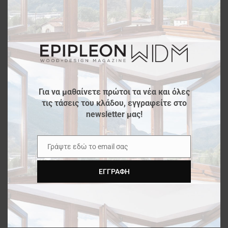
this
Ξύλινες Πόρτες
modu
ALFA WOOD GROUP | PET Matt &
Gloss Επιφάνειες
Για να μαθαίνετε πρώτοι τα νέα και όλες
NOVA TECNICA | Σύνδεσμοι ξύλου
τις τάσεις του κλάδου, εγγραφείτε στο
KNAPP®
newsletter μας!
XYLOKAT | Λουστραρισμένα Πάνελ
Γράψτε εδώ το email σας
Email
Ξύλου
ΕΓΓΡΑΦΉ
ELTOP | Μελαμίνες Finsa