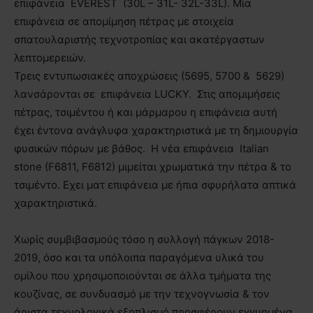
επιφάνεια EVEREST (30L – 31L- 32L-33L). Μία
επιφάνεια σε απομίμηση πέτρας με στοιχεία
σπατουλαριστής τεχνοτροπίας και ακατέργαστων
λεπτομερειών.
Τρεις εντυπωσιακές αποχρώσεις (5695, 5700 & 5629)
λανσάρονται σε επιφάνεια LUCKY. Στις απομιμήσεις
πέτρας, τσιμέντου ή και μάρμαρου η επιφάνεια αυτή
έχει έντονα ανάγλυφα χαρακτηριστικά με τη δημιουργία
φυσικών πόρων με βάθος. Η νέα επιφάνεια Italian
stone (F6811, F6812) μιμείται χρωματικά την πέτρα & το
τσιμέντο. Εχει ματ επιφάνεια με ήπια σφυρήλατα απτικά
χαρακτηριστικά.
Χωρίς συμβιβασμούς τόσο η συλλογή πάγκων 2018-
2019, όσο και τα υπόλοιπα παραγόμενα υλικά του
ομίλου που χρησιμοποιούνται σε άλλα τμήματα της
κουζίνας, σε συνδυασμό με την τεχνογνωσία & τον
άριστα τεχνολογικά εξοπλισμό προσφέρουν εγγυημένα