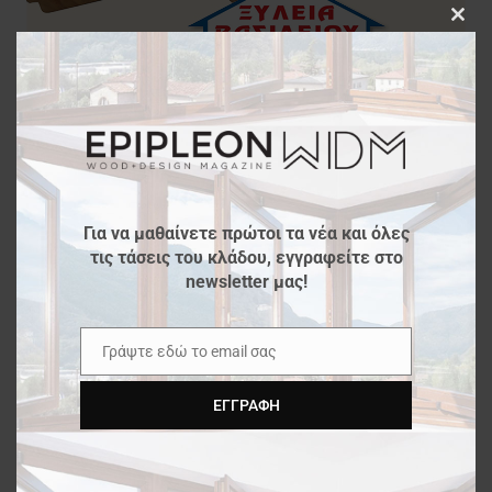
Clos
this
modu
Για να μαθαίνετε πρώτοι τα νέα και όλες
τις τάσεις του κλάδου, εγγραφείτε στο
newsletter μας!
Γράψτε εδώ το email σας
Email
ΕΓΓΡΑΦΉ