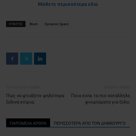
Μάθετε περισσότερα εδώ
ΕΤΙΚΕΤΕΣ
Blum
Dynamic Space
Προηγούμενο άρθρο
Επόμενο άρθρο
Πώς να φτιάξετε ψηλότερα
Ποια είναι τα πιο κατάλληλα
ξύλινα κτίρια;
φινιρίσματα για ξύλο;
ΠΑΡΟΜΟΙΑ ΑΡΘΡΑ
ΠΕΡΙΣΣΟΤΕΡΑ ΑΠΟ ΤΟΝ ΔΗΜΙΟΥΡΓΟ