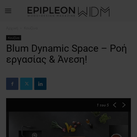
Αρχική
Κουζίνα
Κουζίνα
Blum Dynamic Space – Ροή
εργασίας & Άνεση!
1
του 5