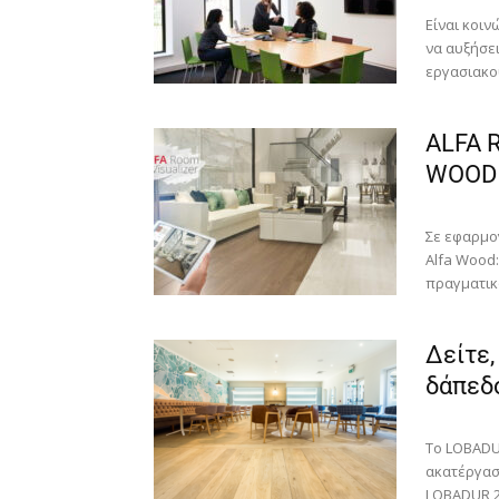
Είναι κοι
να αυξήσε
εργασιακού
ALFA 
WOOD
Σε εφαρμο
Alfa Wood:
πραγματικ
Δείτε,
δάπεδ
Το LOBADUR
ακατέργασ
LOBADUR 2K 