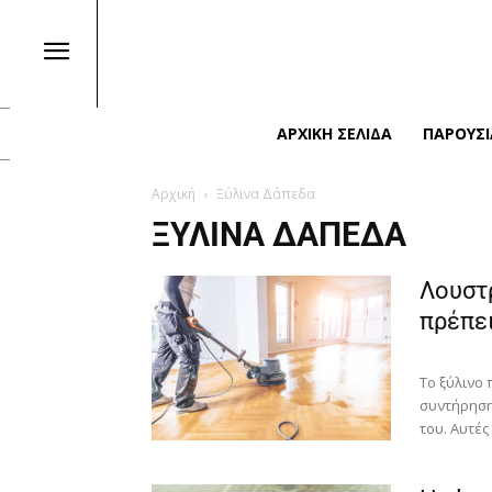
ΑΡΧΙΚΉ ΣΕΛΊΔΑ
ΠΑΡΟΥΣΙ
Αρχική
Ξύλινα Δάπεδα
ΞΎΛΙΝΑ ΔΆΠΕΔΑ
Λουστρ
πρέπει
Το ξύλινο
συντήρηση,
του. Αυτές 