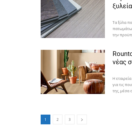
ξυλεία
Τα ξύλα π
πατωμάτων
την προϋπό
Rounto
νέας σ
Η εταιρεία
για τις πο
της, μέσα α
1
2
3