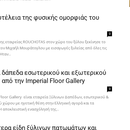
υτέλεια της φυσικής oµορφιάς του
0
 της εταιρείας ROUCHOTAS στον χώρο του ξύλου ξεκίνησε το
Ευχαριστώ, αλλά δεν ενδιαφέρομαι αυτή την στιγμή
τον Μιχαήλ Μουράτογλου με εισαγωγές ξυλείας από όλες τις
Ήταν...
α δάπεδα εσωτερικού και εξωτερικού
από την Imperial Floor Gallery
0
 Floor Gallery είναι εταιρεία Ξύλινων Δαπέδων, εσωτερικού &
ύ χώρου με ηγετική θέση στην Ελληνική αγορά και τα
Η αποκλειστική ενασχόλησή της...
τερα είδη ξύλινων πατωμάτων και