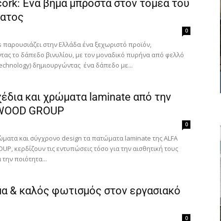
ork: Ένα βήμα μπροστά στον τομέα του
ατος
0
s παρουσιάζει στην Ελλάδα ένα ξεχωριστό προϊόν,
τας το δάπεδο βινυλίου, με τον μοναδικό πυρήνα από φελλό
technology) δημιουργώντας ένα δάπεδο με...
έδια και χρώματα laminate από την
WOOD GROUP
0
ώματα και σύγχρονο design τα πατώματα laminate της ALFA
P, κερδίζουν τις εντυπώσεις τόσο για την αισθητική τους
 την ποιότητα...
α & καλός φωτισμός στον εργασιακό
0