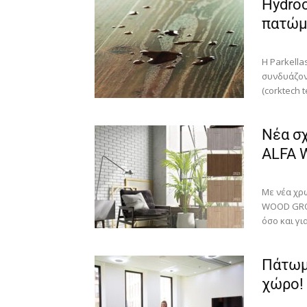
Hydroc
πατώμ
Η Parkella
συνδυάζον
(corktech 
Νέα σχ
ALFA 
Με νέα χρ
WOOD GROU
όσο και για
Πάτωμ
χώρο!