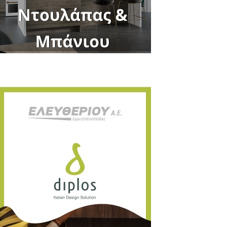
Close
this
module