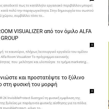
νώς αποδεκτό πως το κατάλληλο εργασιακό περιβάλλον μπορεί
ι κατά πολύ την παραγωγικότητα. Στην δημιουργία του σωστού
 χώρου, συμβάλλει τόσο το...
ROOM VISUALIZER από τον όμιλο ALFA
 GROUP
0
γή το καινούριο, πλήρως λειτουργικό εργαλείο του ομίλου
 Alfa Room Visualizer Το πρόγραμμα εικονικής
ότητας που μελέτησε και υλοποίησε το τμήμα marketing...
 νιώστε και προστατέψτε το ξύλινο
ο στη φυσική του μορφή
Για να μαθαίνετε πρώτοι τα νέα και όλες τις τάσεις του
κλάδου, εγγραφείτε στο newsletter μας!
0
 2K InvisibleProtect διατηρεί τη φυσική εμφάνιση της
της ξυλείας-με παράγοντα φυσικής αίσθησης για τα πόδια
Γράψτε εδώ το email σας
ΕΓΓΡΑΦΉ
InvisibleProtect - κάνει το...
Email