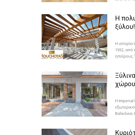
Η πολ
ξύλου!
Η ιστορία
1932, από 
ηπείρους. 
Ξύλιν
χώρου 
H Imperial
εξωτερικο
Βαλκάνια. 
Κυριό