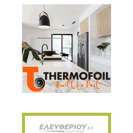
Για να μαθαίνετε πρώτοι τα νέα και όλες
τις τάσεις του κλάδου, εγγραφείτε στο
newsletter μας!
Γράψτε εδώ το email σας
Email
ΕΓΓΡΑΦΉ
Ευχαριστώ, αλλά δεν ενδιαφέρομαι αυτή την στιγμή