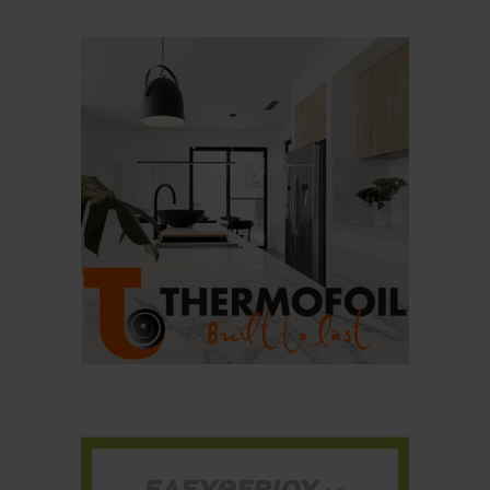
Για να μαθαίνετε πρώτοι τα νέα και όλες
τις τάσεις του κλάδου, εγγραφείτε στο
newsletter μας!
Γράψτε εδώ το email σας
Email
ΕΓΓΡΑΦΉ
Ευχαριστώ, αλλά δεν ενδιαφέρομαι αυτή την στιγμή