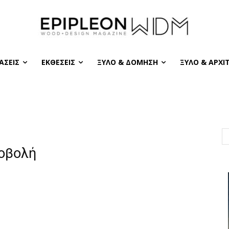
ΆΣΕΙΣ
ΕΚΘΈΣΕΙΣ
ΞΎΛΟ & ΔΌΜΗΣΗ
ΞΎΛΟ & ΑΡΧΙ
ροβολή