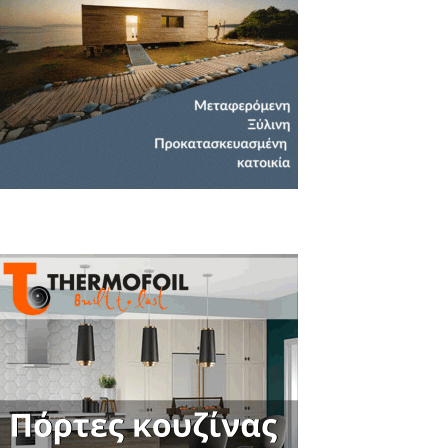
Close
this
module