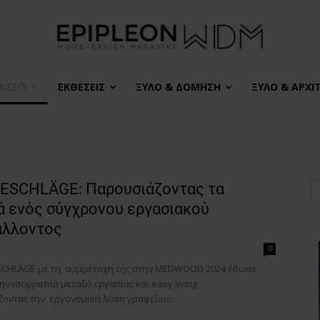
ΆΣΕΙΣ
ΕΚΘΈΣΕΙΣ
ΞΎΛΟ & ΔΌΜΗΣΗ
ΞΎΛΟ & ΑΡΧΙ
ESCHLÄGE: Παρουσιάζοντας τα
ά ενός σύγχρονου εργασιακού
άλλοντος
0
CHLÄGE με τη συμμέτοχη της στην MEDWOOD 2024 έδωσε
ν ισορροπία μεταξύ εργασίας και easy living,
οντας την εργονομική λύση γραφείου...