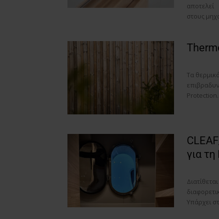
αποτελεί 
στους μηχ
Thermo
Τα θερμικ
επιβραδυν
Protection
CLEAF_
για τη
Διατίθεται
διαφορετι
Υπάρχει στ