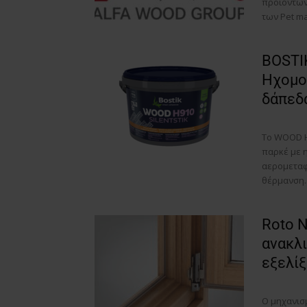
προϊόντων 
των Pet ma
BOSTI
Ηχομο
δάπεδ
Το WOOD H9
παρκέ με η
αερομεταφ
θέρμανση..
Roto N
ανακλ
εξελίξ
Ο μηχανισμ