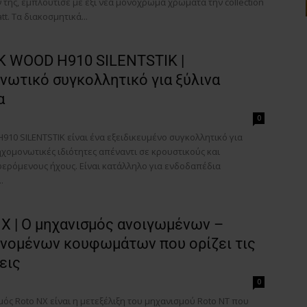
της, εμπλούτισε με έξι νέα μονόχρωμα χρώματα την collection
tt. Τα διακοσμητικά...
Γράψτε εδώ το email σας
ΕΓΓΡΑΦΉ
Email
K WOOD H910 SILENTSTIK |
νωτικό συγκολλητικό για ξύλινα
α
0
10 SILENTSTIK είναι ένα εξειδικευμένο συγκολλητικό για
Ευχαριστώ, αλλά δεν ενδιαφέρομαι αυτή την στιγμή
χομονωτικές ιδιότητες απέναντι σε κρουστικούς και
ερόμενους ήχους. Είναι κατάλληλο για ενδοδαπέδια
.
X | O μηχανισμός ανοιγωμένων –
ινομένων κουφωμάτων που ορίζει τις
εις
0
ός Roto NX είναι η μετεξέλιξη του μηχανισμού Roto NT που