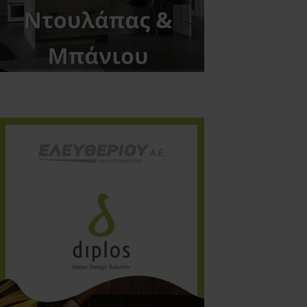
Close
this
module