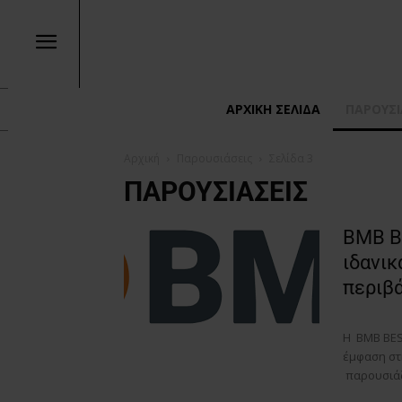
ΑΡΧΙΚΉ ΣΕΛΊΔΑ
ΠΑΡΟΥΣΙ
Αρχική
Παρουσιάσεις
Σελίδα 3
ΠΑΡΟΥΣΙΆΣΕΙΣ
BMB B
ιδανικ
περιβ
Η BMB BES
έμφαση στη
παρουσιάζ