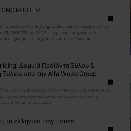
– CNC ROUTER
0
χή στα Ξυλουργικά Μηχανήματα Έφτασε! Ανακαλύψτε τα Νέα
α CNC ROUTER της ISAC! Στο σημερινό ανταγωνιστικό
, οι επιχειρήσεις αναζητούν καινοτόμες λύσεις για...
uilding: Δομικά Προϊόντα Ξύλου &
 Ξυλεία από την Alfa Wood Group
0
ρος Ελληνική Βιομηχανία Ξύλου Alfa Wood Group επεκτείνει
των προσφερόμενων λύσεων προς τους συνεργάτες της,
ντας τη γκάμα της με δομικά...
 | Το ελληνικό Tiny House
0