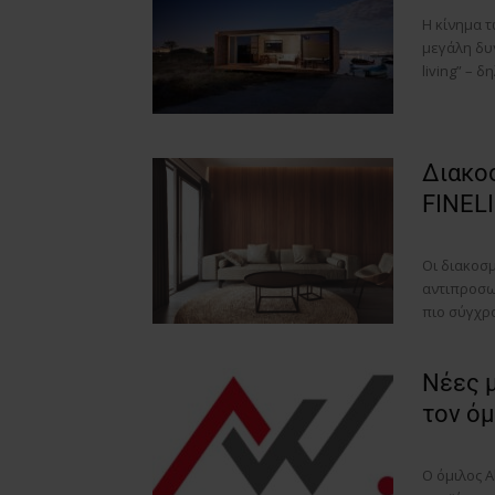
Η κίνημα τ
μεγάλη δυν
living” – δ
Διακοσ
FINEL
Οι διακοσμ
αντιπροσωπ
πιο σύγχρ
Νέες 
τον όμ
O όμιλος 