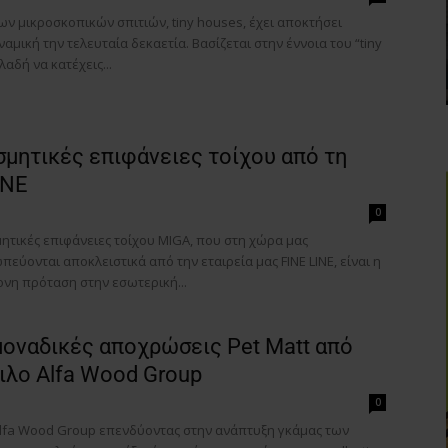
ων μικροσκοπικών σπιτιών, tiny houses, έχει αποκτήσει
αμική την τελευταία δεκαετία. Βασίζεται στην έννοια του “tiny
ηλαδή να κατέχεις...
μητικές επιφάνειες τοίχου από τη
INE
0
ητικές επιφάνειες τοίχου MIGA, που στη χώρα μας
εύονται αποκλειστικά από την εταιρεία μας FINE LINE, είναι η
ονη πρόταση στην εσωτερική...
μοναδικές αποχρώσεις Pet Matt από
ιλο Alfa Wood Group
Για να μαθαίνετε πρώτοι τα νέα και όλες τις τάσεις του
0
κλάδου, εγγραφείτε στο newsletter μας!
Alfa Wood Group επενδύοντας στην ανάπτυξη γκάμας των