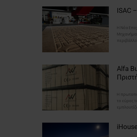
ISAC 
Η Νέα Επο
Μηχανήματ
περιβάλλον
Alfa B
Πριστή
Η πρωτοπό
το εύρος 
εμπλουτίζο
iHouse