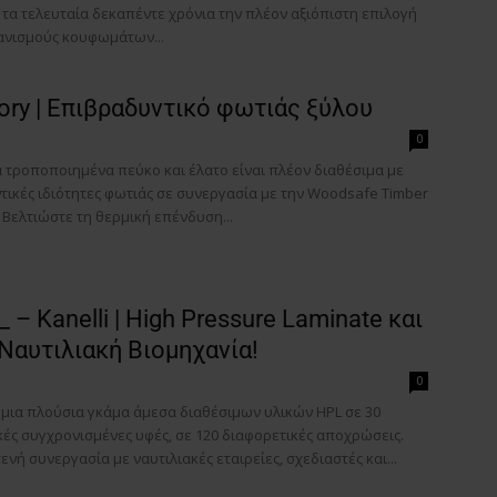
τα τελευταία δεκαπέντε χρόνια την πλέον αξιόπιστη επιλογή
ανισμούς κουφωμάτων...
ry | Επιβραδυντικό φωτιάς ξύλου
0
ά τροποποιημένα πεύκο και έλατο είναι πλέον διαθέσιμα με
τικές ιδιότητες φωτιάς σε συνεργασία με την Woodsafe Timber
. Βελτιώστε τη θερμική επένδυση...
 – Κanelli | High Pressure Laminate και
 Ναυτιλιακή Βιομηχανία!
0
 μια πλούσια γκάμα άμεσα διαθέσιμων υλικών HPL σε 30
κές συγχρονισμένες υφές, σε 120 διαφορετικές αποχρώσεις.
ενή συνεργασία με ναυτιλιακές εταιρείες, σχεδιαστές και...