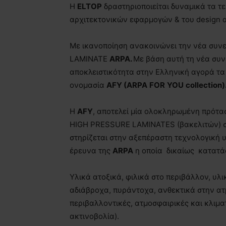
Η
ELTOP
δραστηριοποιείται δυναμικά τα τ
αρχιτεκτονικών εφαρμογών & του design 
Με ικανοποίηση ανακοινώνει την νέα συνε
LAMINATE
ARPA
.
Με βάση αυτή τη νέα συνε
αποκλειστικότητα στην Ελληνική αγορά τ
ονομασία
AFY
(
ARPA
FOR
YOU
collection
)
H
AFY
, αποτελεί μία ολοκληρωμένη πρότ
HIGH PRESSURE LAMINATES (βακελιτών) στ
στηρίζεται στην αξεπέραστη τεχνολογική 
έρευνα της
ARPA
η οποία δικαίως κατατάσ
Υλικά ατοξικά, φιλικά στο περιβάλλον, υ
αδιάβροχα, πυράντοχα, ανθεκτικά στην ατ
περιβαλλοντικές, ατμοσφαιρικές και κλιμα
ακτινοβολία).