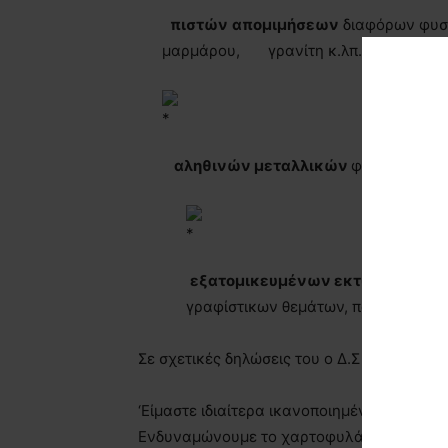
πιστών
απομιμήσεων
διαφόρων φυσι
μαρμάρου, γρανίτη κ.λπ.)
αληθινών μεταλλικών
φύλλων H.P.L
εξατομικευμένων εκτυπώσεων
,
γραφίστικων θεμάτων, παραστάσεων 
Σε σχετικές δηλώσεις του ο Δ.Σ της ELTOP 
‘Είμαστε ιδιαίτερα ικανοποιημένοι με την
Ενδυναμώνουμε το χαρτοφυλάκιο της εται