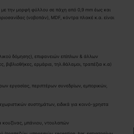
τε με την μορφή φύλλου σε πάχη από 0,9 mm έως και
οριοσανίδας (νοβοπάν), MDF, κόντρα πλακέ κ.α. είναι
υλικού δόμησης), επιφανειών επίπλων & άλλων
, βιβλιοθήκες, ερμάρια, τηλ.θάλαμοι, τραπέζια κ.α)
ων εργασίας, περιπτέρων συνεδρίων, εμπορικών,
χωριστικών συστημάτων, ειδικά για κοινό-χρηστα
 κουζίνας, μπάνιου, ντουλαπών
(τραπεζών, υπηρεσιών, reception, bar, εστιατορίων