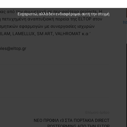
ρέτηση της πελατείας μας, ελπίζουμε σε διεύρυνσή
ας από την συμμετοχή σε περισσότερα projects. Η
Ευχαριστώ, αλλά δεν ενδιαφέρομαι αυτή την στιγμή
δη πετυχημένη αναπτυξιακή πορεία της ELTOP στον
h
σμητικών εφαρμογών με συνεργασίες ισχυρών
RLAM, LAMELLUX, SM ART, VALHROMAT κ.α ‘
ples@eltop.gr
Επόμενο άρθρο
ΝΕΟ ΠΡΟΦΙΛ r3 ΣΤΑ ΠΟΡΤΑΚΙΑ DIRECT
POSTFORMING ΑΠΟ ΤΗΝ ELTOP