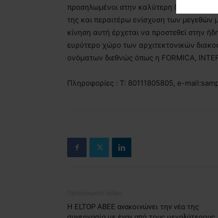
προσηλωμένοι στην καλύτερη δυνατή εξυπη
της και περαιτέρω ενίσχυση των μεγεθών μ
κίνηση αυτή έρχεται να προστεθεί στην ή
ευρύτερο χώρο των αρχιτεκτονικών διακο
ονόματων διεθνώς όπως η FORMICA, INTE
Πληροφορίες : T: 80111805805, e-mail:sam
Προηγούμενο άρθρο
Η ELTOP ABEE ανακοινώνει την νέα της
συνεργασία με έναν από τους μεγαλύτερους