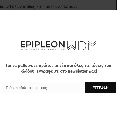
κών ξύλων καθώς και ορυκτών (πέτρας,
 (ματ αλουμίνιο, χαλκό κ.α)
Για να μαθαίνετε πρώτοι τα νέα και όλες τις τάσεις του
κλάδου, εγγραφείτε στο newsletter μας!
 φωτογραφιών, σκίτσων, έργων ζωγραφικής,
της απόλυτης επιλογής του πελάτη σε h.p.l
Γράψτε εδώ το email σας
ΕΓΓΡΑΦΉ
Email
Μιχ.Τροκούδης επισημαίνει:
 ανάληψη αυτής της νέας αντιπροσωπείας.
ρίας μας σε επώνυμους οίκους, μένουμε πάντοτε