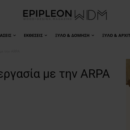
ΆΣΕΙΣ
ΕΚΘΈΣΕΙΣ
ΞΎΛΟ & ΔΌΜΗΣΗ
ΞΎΛΟ & ΑΡΧΙ
 με την ARPA
εργασία με την ARPA