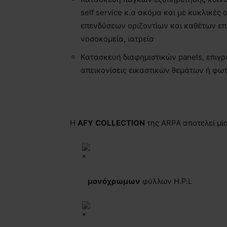
self service κ.α ακόμα και με κυκλικές
επενδύσεων οριζοντίων και καθέτων επι
νοσοκομεία, ιατρεία
Κατασκευή διαφημιστικών panels, επιγ
απεικονίσεις εικαστικών θεμάτων ή φ
Η
AFY
COLLECTION
της ARPA αποτελεί μί
μονόχρωμων
φύλλων H.P.L