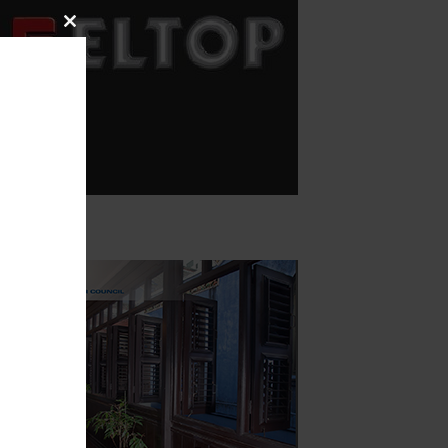
Close
this
module