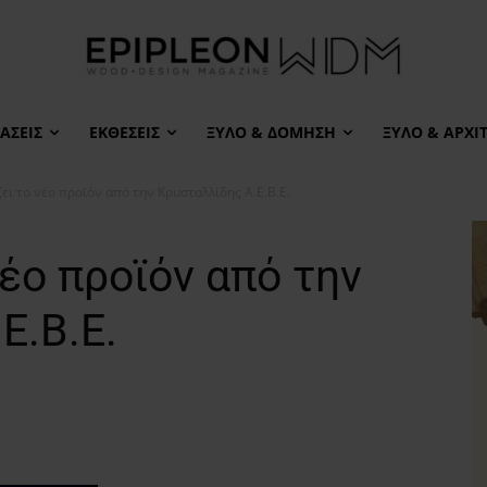
ΆΣΕΙΣ
ΕΚΘΈΣΕΙΣ
ΞΎΛΟ & ΔΌΜΗΣΗ
ΞΎΛΟ & ΑΡΧΙ
ει το νέο προϊόν από την Κρυσταλλίδης Α.Ε.Β.Ε.
νέο προϊόν από την
Ε.Β.Ε.