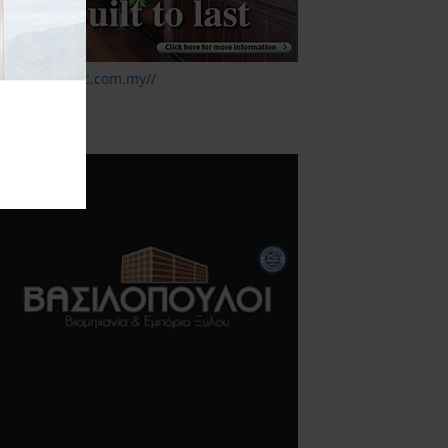
ttp://www.mtc.com.my//