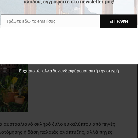
ες. Αυτό εξηγεί τα εκπληκτικά διαπιστευτήριά του
κλάδου, εγγραφείτε στο newsletter μας!
ερη σταθερότητα διαστάσεων και αντοχής σε
Γράψτε εδώ το email σας
ΕΓΓΡΑΦΉ
h
Email
Ευχαριστώ, αλλά δεν ενδιαφέρομαι αυτή την στιγμή
τικά αυστραλιανό σκληρό ξύλο ευκαλύπτου από πηγές
λοτόμησης ή δάση παλαιάς ανάπτυξης, αλλά πηγές