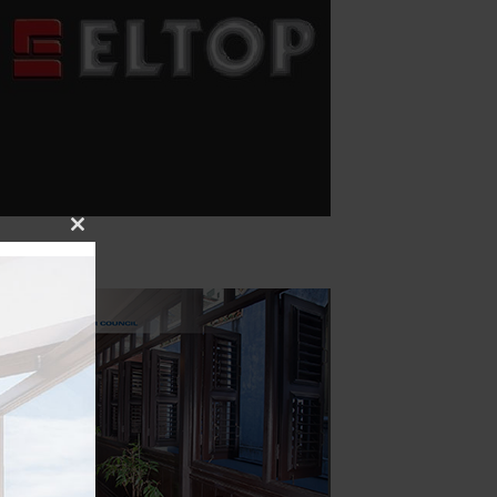
Close
this
module