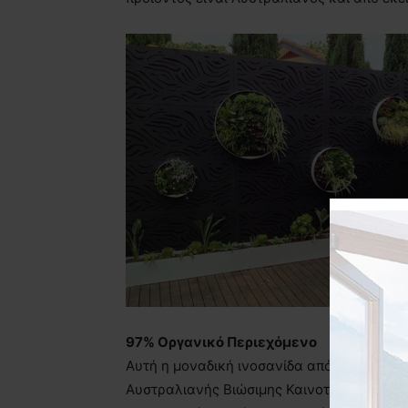
97% Οργανικό Περιεχόμενο
Αυτή η μοναδική ινοσανίδα από σκληρή ξυλ
Αυστραλιανής Βιώσιμης Καινοτομίας. Αποτε