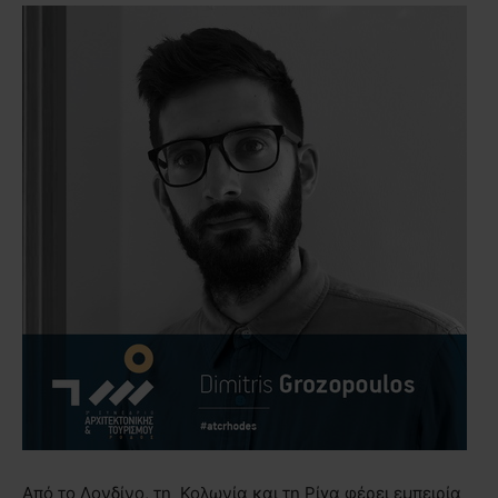
Από το Λονδίνο, τη Κολωνία και τη Ρίγα φέρει εμπειρία