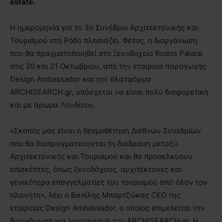
estate.
Η ημερομηνία για το 3ο Συνέδριο Αρχιτεκτονικής και
Τουρισμού στη Ρόδο πλησιάζει. Φέτος, η διοργάνωση
που θα πραγματοποιηθεί στο Ξενοδοχείο Rodos Palace
στις 20 και 21 Οκτωβρίου, από την εταιρεία παραγωγής
Design Ambassador και την πλατφόρμα
ARCHISEARCH.gr, υπόσχεται να είναι πολύ διαφορετική
και με άρωμα Λονδίνου.
«Σκοπός μας είναι η θεσμοθέτηση Διεθνών Συνεδρίων
που θα διαπραγματεύονται τη διάδραση μεταξύ
Αρχιτεκτονικής και Τουρισμού και θα προσελκύουν
επισκέπτες, όπως ξενοδόχους, αρχιτέκτονες και
γενικότερα επαγγελματίες του τουρισμού από όλον τον
πλανήτη», λέει ο Βασίλης Μπαρτζώκας CEO της
εταιρείας Design Ambassador, o οποίος επιμελείται την
διοργάνωση για λογαριασμό του ARCHISEARCH.gr. H