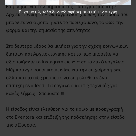
θα μιλήσει για την σημασία της φωτογραφίας στην
Ευχαριστώ, αλλά δεν ενδιαφέρομαι αυτή την στιγμή
Αρχιτεκτονική, την φωτογράφιση χώρων, τον τρόπο που
μπορείτε να αξιοποιήσετε το περιεχόμενο, το φως την
φόρμα και την σημασία της απλότητας.
Στο δεύτερο μέρος θα μιλήσει για την σχέση κοινωνικών
δικτύων και Αρχιτεκτονικής και το πώς μπορείτε να
αξιοποιήσετε το Instagram ως ένα σημαντικό εργαλείο
Μάρκετινγκ και επικοινωνίας για την επιχείρησή σας
αλλά και το πώς μπορείτε να επιμεληθείτε ένα
επιτυχημένο feed. Tα εργαλεία και τις τεχνικές για
καλές λήψεις ! Σπεύσατε !!!
Η είσοδος είναι ελεύθερη για το κοινό με προεγγραφή
στο Eventora και επίδειξη της πρόσκλησης στην είσοδο
της αίθουσας.