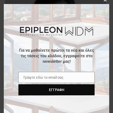
Clos
this
modu
Για να μαθαίνετε πρώτοι τα νέα και όλες
τις τάσεις του κλάδου, εγγραφείτε στο
newsletter μας!
Γράψτε εδώ το email σας
Email
ΕΓΓΡΑΦΉ
Η
Aρχιτέκτων
και βραβευμένη
Φωτογράφος
και
Instagrammer
Ειρήνη Γιωτοπούλου
θα κάνει ένα
workshop με θέμα RE-VIEW SPACES. Στο πρώτο μέρος