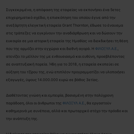
Συγκεκριμένα, η απόφαση της εταιρείας να εκπονήσει ένα 5ετες
επιχειρηματικό σχέδιο, η επισκόπηση του οποίου έγινε από την
ανεξάρτητη ελεγκτική εταιρεία Grant Thornton, έδωσε το έναυσμα
στις τράπεζες να εγκρίνουν την αναδιάρθρωση και να δώσουν την
ευκαιρία σε μια ιστορική εταιρεία της Ημαθίας να διεκδικήσει τη θέση
που της αρμόζει στην εγχώρια και διεθνή αγορά.
Η
ΦΙΛΟΞΥΛ Α.Ε.
,
ατενίζει το μέλλον της με ενθουσιασμό και ευθύνη, προσβλέποντας
σε αναπτυξιακή πορεία. Ήδη για το 2018, η εταιρεία σκοπεύει σε
αύξηση του τζίρου της, ενώ επιπλέον προγραμματίζει να υλοποιήσει
εξαγωγές, ύψους 14.000.000 ευρώ σε βάθος 3ετίας.
Διαθέτοντας γνώση και εμπειρία, βασισμένη στην πολύχρονη
παράδοση, όλοι οι άνθρωποι της
ΦΙΛΟΞΥΛ Α.Ε.
, θα εργαστούν
καθημερινά με συνέπεια, αλλά και πρωταρχικό στόχο την πρόοδο και
την ανάπτυξη της.