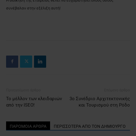
Η διοίκηση της εταιρείας θέλει να ευχαριστήσει όλους όσους
συνέβαλαν στην εξέλιξη αυτή!
Προηγούμενο άρθρο
Επόμενο άρθρο
Το μέλλον των κλειδαριών
3ο Συνέδριο Αρχιτεκτονικής
από την ISEO!
και Τουρισμού στη Ρόδο
ΠΑΡΟΜΟΙΑ ΑΡΘΡΑ
ΠΕΡΙΣΣΟΤΕΡΑ ΑΠΟ ΤΟΝ ΔΗΜΙΟΥΡΓΟ