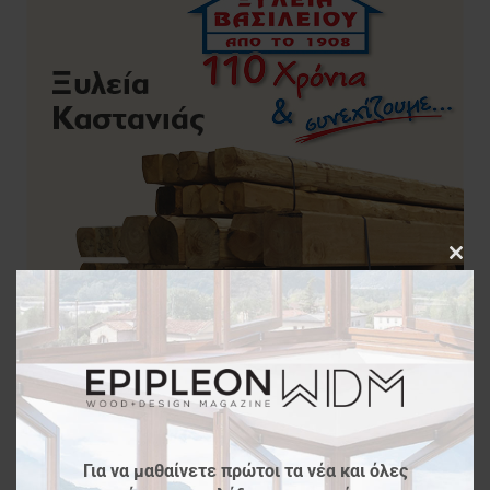
Clos
this
modu
Για να μαθαίνετε πρώτοι τα νέα και όλες