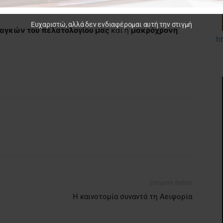
ι εκπαίδευση του προσωπικού μας.
Ευχαριστώ, αλλά δεν ενδιαφέρομαι αυτή την στιγμή
ναγκών
του πελατολογίου μας
και η
μακρόχρονη
h
Επόμενο άρθρο
Η καινοτομία συναντά τη Αειφορία