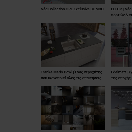
Nέα Collection HPL Exclusive COMBO
ELTOP | Νέα
πορτών & ε
Franke Maris Bowl | Ένας νεροχύτης
Edelmatt | 
που ικανοποιεί όλες τις απαιτήσεις
της εποχής