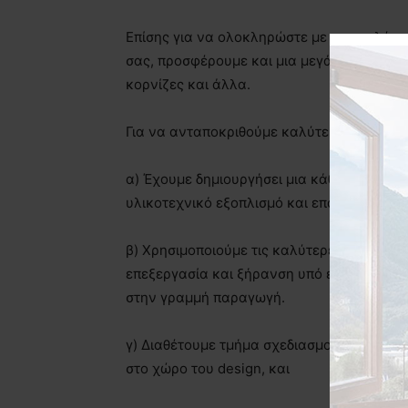
Επίσης για να ολοκληρώστε με τον καλύτε
σας, προσφέρουμε και μια μεγάλη γκάμα
ξ
κορνίζες και άλλα.
Για να ανταποκριθούμε καλύτερα στις ανά
α) Έχουμε δημιουργήσει μια κάθετη γραμμ
υλικοτεχνικό εξοπλισμό και επανδρωμένη μ
β) Χρησιμοποιούμε τις καλύτερες πρώτες ύ
επεξεργασία και ξήρανση υπό ελεγχόμενες
στην γραμμή παραγωγή.
γ) Διαθέτουμε τμήμα σχεδιασμού με στόχ
στο χώρο του design, και