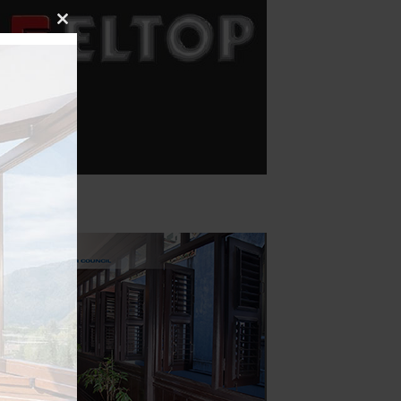
Close
this
module