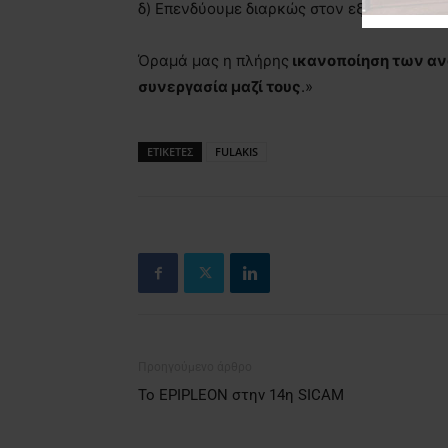
δ) Επενδύουμε διαρκώς στον εξοπλισμό κα
Όραμά μας η πλήρης
ικανοποίηση των α
συνεργασία μαζί τους
.»
ΕΤΙΚΕΤΕΣ
FULAKIS
Προηγούμενο άρθρο
Το EPIPLEON στην 14η SICAM