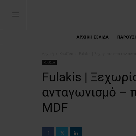
ΑΡΧΙΚΉ ΣΕΛΊΔΑ
ΠΑΡΟΥΣΙ
Αρχική
Κουζίνα
Fulakis | Ξεχωρίστε από τον αντ
Κουζίνα
Fulakis | Ξεχωρί
ανταγωνισμό – 
MDF