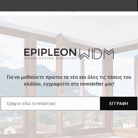
ρο τρόπο την κατασκευή της κουζίνας του πελάτη
ύλινων αξεσουάρ
, όπως: Ραμποτέ, καγκελάκια,
γκες του πελατολογίου μας:
ή παραγωγής που είναι εξοπλισμένη με σύγχρονο
ε ειδικευμένο και έμπειρο προσωπικό.
Για να μαθαίνετε πρώτοι τα νέα και όλες τις τάσεις του
κλάδου, εγγραφείτε στο newsletter μας!
λες από κατάλληλα δάση, οι οποίες υφίστανται
 συνθήκες με τελικό σκοπό την χρησιμοποίησή τους
Γράψτε εδώ το email σας
ΕΓΓΡΑΦΉ
Email
ο την παρακολούθηση όλων των σύγχρονων τάσεων