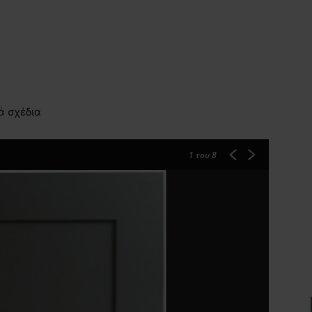
ά σχέδια
1
του 8