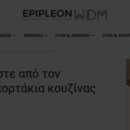
ΆΣΕΙΣ
ΕΚΘΈΣΕΙΣ
ΞΎΛΟ & ΔΌΜΗΣΗ
ΞΎΛΟ & ΑΡΧΙ
αγωνισμό – πορτάκια κουζίνας MDF
στε από τον
πορτάκια κουζίνας