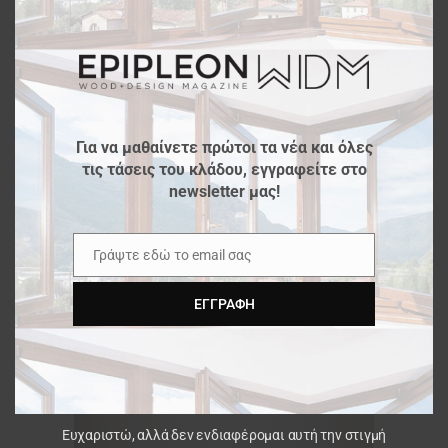
modu
Για να μαθαίνετε πρώτοι τα νέα και όλες
τις τάσεις του κλάδου, εγγραφείτε στο
newsletter μας!
Γράψτε εδώ το email σας
Email
ΕΓΓΡΑΦΉ
Ευχαριστώ, αλλά δεν ενδιαφέρομαι αυτή την στιγμή