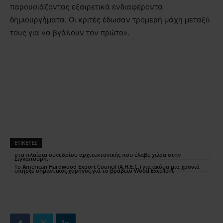
παρουσιάζοντας εξαιρετικά ενδιαφέροντα
δημιουργήματα. Οι κριτές έδωσαν τρομερή μάχη μεταξύ
τους για να βγάλουν τον πρώτο».
ΕΤΙΚΕΤΕΣ
στα πλαίσια συνεδρίου αρχιτεκτονικής που έλαβε χώρα στην
Σιγκαπούρη.
Το American Hardwood Export Council (A.H.E.C.) για ακόμα μια χρονιά
υπήρξε σημαντικός χορηγός για το βραβείο Wood Excellent