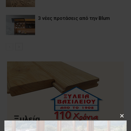
3 νέες προτάσεις από την Blum
Clos
this