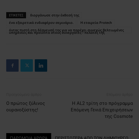
ΕΤΙΚΕΤΕΣ
διοργάνωσε στην έκθεσή της
ένα εξαιρετικά ενδιαφέρον σεμινάριο.
Η εταιρεία Protech
όντας πιστή στη δέσμευσή της για να παρέχει συνεχώς βελτιωμένες
υπηρεσίες και προϊόντα στους συνεργάτες - πελάτες της
Προηγούμενο άρθρο
Επόμενο άρθρο
Ο πρώτος ξύλινος
Η AL2 τρίτη στο πρόγραμμα
ουρανοξύστης!
Επόμενη Γενιά Επιχειρήσεων
της Cosmote
ΠΑΡΟΜΟΙΑ ΑΡΘΡΑ
ΠΕΡΙΣΣΟΤΕΡΑ ΑΠΟ ΤΟΝ ΔΗΜΙΟΥΡΓΟ