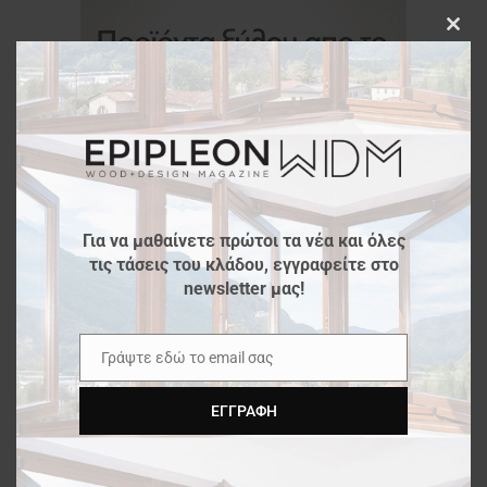
Clos
this
modu
Για να μαθαίνετε πρώτοι τα νέα και όλες
τις τάσεις του κλάδου, εγγραφείτε στο
newsletter μας!
Γράψτε εδώ το email σας
Email
ΕΓΓΡΑΦΉ