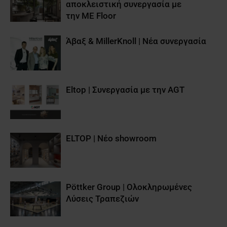
αποκλειστική συνεργασία με
την ME Floor
Άβαξ & MillerKnoll | Νέα συνεργασία
Eltop | Συνεργασία με την AGT
ELTOP | Νέο showroom
Pöttker Group | Ολοκληρωμένες
Λύσεις Τραπεζιών