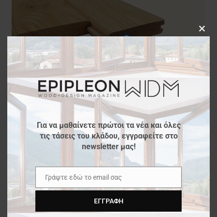
Clos
this
modu
Για να μαθαίνετε πρώτοι τα νέα και όλες
τις τάσεις του κλάδου, εγγραφείτε στο
newsletter μας!
Γράψτε εδώ το email σας
Email
ΕΓΓΡΑΦΉ