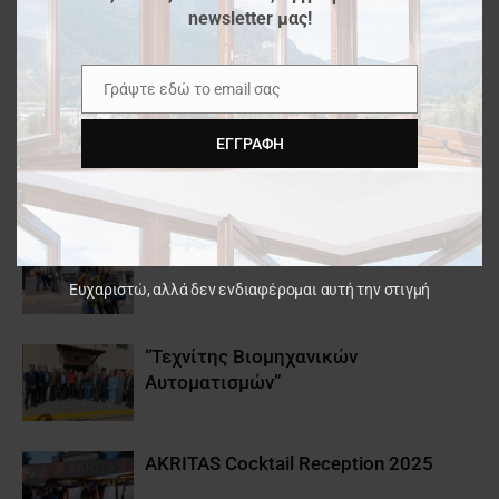
newsletter μας!
the Architect Show 2025
Γράψτε εδώ το email σας
Email
SICAM 2025
ΕΓΓΡΑΦΉ
Maison & Objet 2026
Ευχαριστώ, αλλά δεν ενδιαφέρομαι αυτή την στιγμή
“Τεχνίτης Βιομηχανικών
Αυτοματισμών”
AKRITAS Cocktail Reception 2025