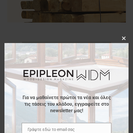
Clos
this
modu
Για να μαθαίνετε πρώτοι τα νέα και όλες
τις τάσεις του κλάδου, εγγραφείτε στο
newsletter μας!
Γράψτε εδώ το email σας
Email