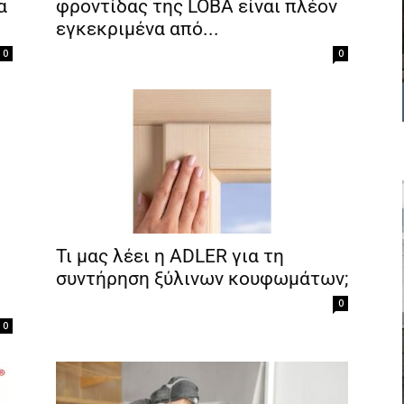
α
φροντίδας της LOBA είναι πλέον
εγκεκριμένα από...
0
0
Τι μας λέει η ADLER για τη
συντήρηση ξύλινων κουφωμάτων;
0
Για να μαθαίνετε πρώτοι τα νέα και όλες τις τάσεις του
0
κλάδου, εγγραφείτε στο newsletter μας!
Γράψτε εδώ το email σας
ΕΓΓΡΑΦΉ