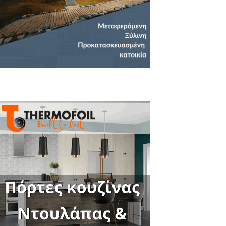
Close
this
module