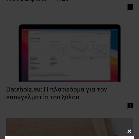
0
Dataholz.eu: Η πλατφόρμα για τον
επαγγελματία του ξύλου
0
Clos