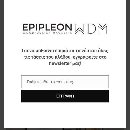
this
modu
Οι εισαγωγές κόντρα πλακέ από σκληρό
Για να μαθαίνετε πρώτοι τα νέα και όλες
ξύλο στις ΗΠΑ αυξήθηκαν το...
τις τάσεις του κλάδου, εγγραφείτε στο
0
newsletter μας!
Γράψτε εδώ το email σας
Email
ΕΓΓΡΑΦΉ