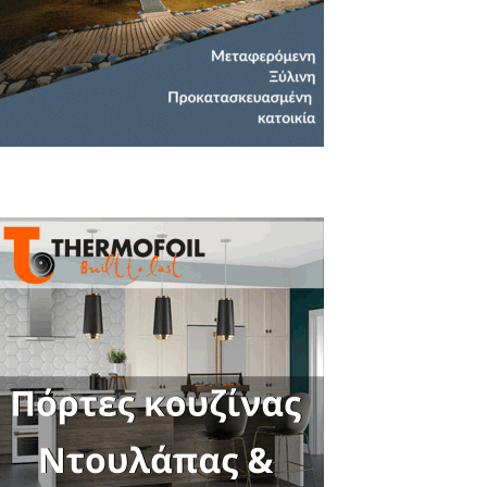
Close
this
module