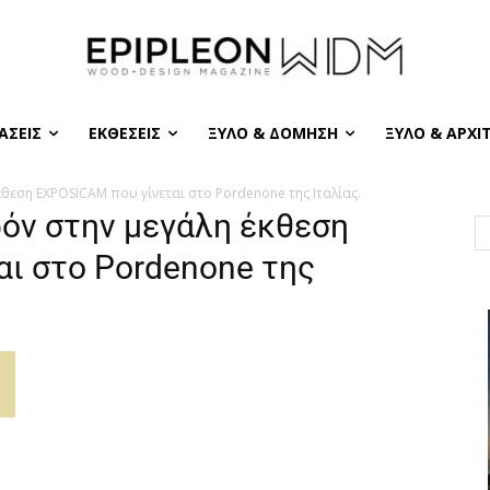
ΆΣΕΙΣ
ΕΚΘΈΣΕΙΣ
ΞΎΛΟ & ΔΌΜΗΣΗ
ΞΎΛΟ & ΑΡΧΙ
κθεση EXPOSICAM που γίνεται στο Pordenone της Ιταλίας.
ρόν στην μεγάλη έκθεση
ι στο Pordenone της