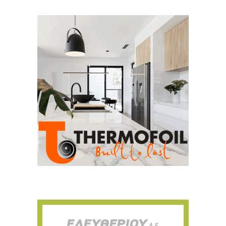
Για να μαθαίνετε πρώτοι τα νέα και όλες
τις τάσεις του κλάδου, εγγραφείτε στο
newsletter μας!
Γράψτε εδώ το email σας
Email
ΕΓΓΡΑΦΉ
Ευχαριστώ, αλλά δεν ενδιαφέρομαι αυτή την στιγμή