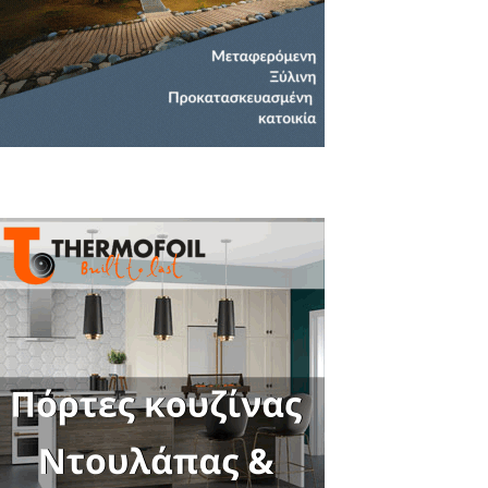
Close
this
module