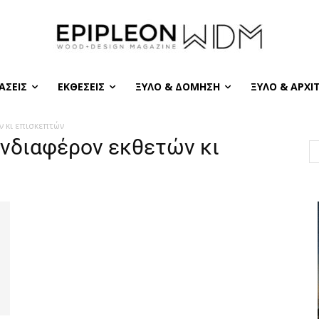
ΆΣΕΙΣ
ΕΚΘΈΣΕΙΣ
ΞΎΛΟ & ΔΌΜΗΣΗ
ΞΎΛΟ & ΑΡΧΙ
ν κι επισκεπτών
ενδιαφέρον εκθετών κι