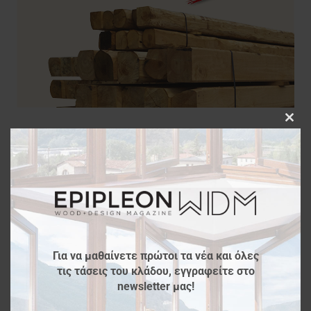
Clos
this
modu
Για να μαθαίνετε πρώτοι τα νέα και όλες
τις τάσεις του κλάδου, εγγραφείτε στο
newsletter μας!