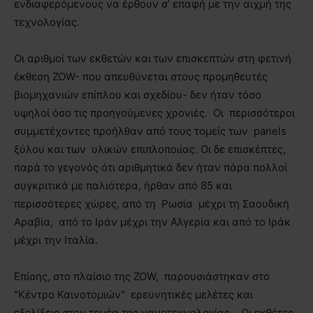
ενδιαφερόμενους να έρθουν σ’ επαφή με την αιχμή της
τεχνολογίας.
Οι αριθμοί των εκθετών και των επισκεπτών στη φετινή
έκθεση ZOW- που απευθύνεται στους προμηθευτές
βιομηχανιών επίπλου και σχεδίου- δεν ήταν τόσο
υψηλοί όσο τις προηγούμενες χρονιές. Οι περισσότεροι
συμμετέχοντες προήλθαν από τους τομείς των panels
ξύλου και των υλικών επιπλοποιίας. Οι δε επισκέπτες,
παρά το γεγονός ότι αριθμητικά δεν ήταν πάρα πολλοί
συγκριτικά με παλιότερα, ήρθαν από 85 και
περισσότερες χώρες, από τη Ρωσία μέχρι τη Σαουδική
Αραβία, από το Ιράν μέχρι την Αλγερία και από το Ιράκ
μέχρι την Ιταλία.
Επίσης, στο πλαίσιο της ZOW, παρουσιάστηκαν στο
"Κέντρο Καινοτομιών" ερευνητικές μελέτες και
εξελίξεις στον τομέα της νανοτεχνολογίας . Οι εκθέτες