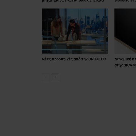
μηχανημάτων κι επίπλου στην Κίνα
Woodtech F
Νέες προοπτικές από την ORGATEC
Δυναμική η
στην SICAM