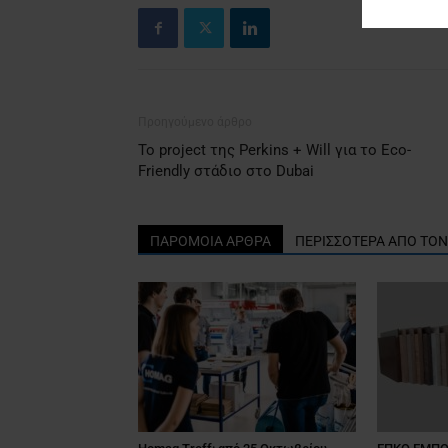
Προηγούμενο άρθρο
Το project της Perkins + Will για το Eco-
Friendly στάδιο στο Dubai
ΠΑΡΟΜΟΙΑ ΑΡΘΡΑ
ΠΕΡΙΣΣΟΤΕΡΑ ΑΠΟ ΤΟ