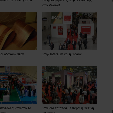
ΙΚΗ: Τα πάντα για τα
Η αφρόκρεμα της αρχιτεκτονικής
στο Μιλάνο!
μοι οδηγούν στην
Στην Interzum και η Sicam!
 αποτελέσματα στο 1o
Στα ίδια επίπεδα με πέρσι η φετινή