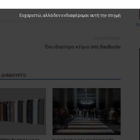
Ευχαριστώ, αλλά δεν ενδιαφέρομαι αυτή την στιγμή
h
Επόμενο άρθρο
Ένα ιδιαίτερο κτίριο από BauBuche
Ν ΔΗΜΙΟΥΡΓΟ