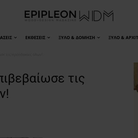
ΆΣΕΙΣ
ΕΚΘΈΣΕΙΣ
ΞΎΛΟ & ΔΌΜΗΣΗ
ΞΎΛΟ & ΑΡΧΙ
σε τις προσδοκίες όλων!
πιβεβαίωσε τις
ν!