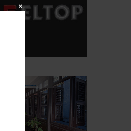
Close
this
module