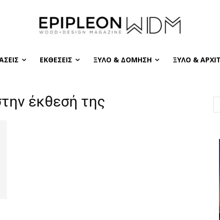
ΆΣΕΙΣ
ΕΚΘΈΣΕΙΣ
ΞΎΛΟ & ΔΌΜΗΣΗ
ΞΎΛΟ & ΑΡΧΙ
στην έκθεσή της