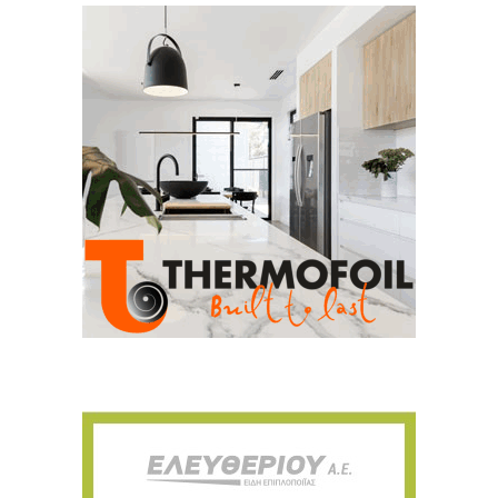
Για να μαθαίνετε πρώτοι τα νέα και όλες
τις τάσεις του κλάδου, εγγραφείτε στο
newsletter μας!
Γράψτε εδώ το email σας
Email
ΕΓΓΡΑΦΉ
Ευχαριστώ, αλλά δεν ενδιαφέρομαι αυτή την στιγμή