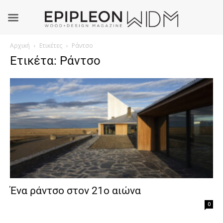
Αρχική
Ετικέτες
Ράντσο
Ετικέτα: Ράντσο
Ένα ράντσο στον 21ο αιώνα
0