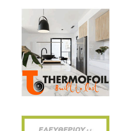
Για να μαθαίνετε πρώτοι τα νέα και όλες
τις τάσεις του κλάδου, εγγραφείτε στο
newsletter μας!
Γράψτε εδώ το email σας
Email
ΕΓΓΡΑΦΉ
Ευχαριστώ, αλλά δεν ενδιαφέρομαι αυτή την στιγμή