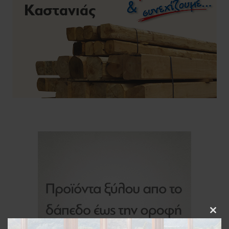
Clos
this