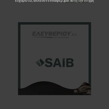
Ευχαριστώ, αλλά δεν ενδιαφέρομαι αυτή την στιγμή