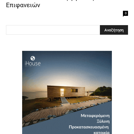
Επιφανειών
0
Clos
this