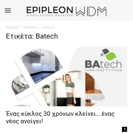
Αρχική
Ετικέτες
Batech
Ετικέτα: Batech
Ένας κύκλος 30 χρόνων κλείνει… ένας
νέος ανοίγει!
0