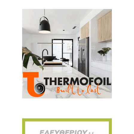
Για να μαθαίνετε πρώτοι τα νέα και όλες
τις τάσεις του κλάδου, εγγραφείτε στο
newsletter μας!
Γράψτε εδώ το email σας
Email
ΕΓΓΡΑΦΉ
Ευχαριστώ, αλλά δεν ενδιαφέρομαι αυτή την στιγμή