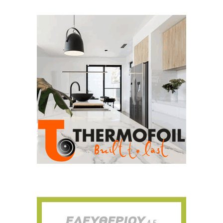
Για να μαθαίνετε πρώτοι τα νέα και όλες
τις τάσεις του κλάδου, εγγραφείτε στο
newsletter μας!
Γράψτε εδώ το email σας
Email
ΕΓΓΡΑΦΉ
Ευχαριστώ, αλλά δεν ενδιαφέρομαι αυτή την στιγμή