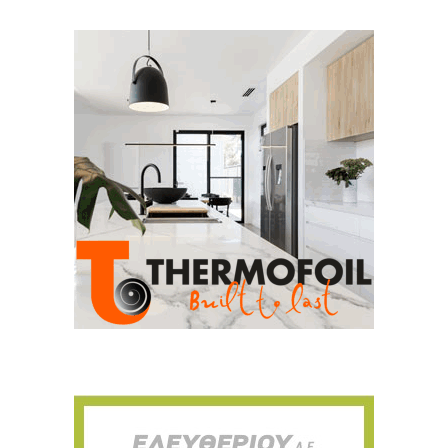
Για να μαθαίνετε πρώτοι τα νέα και όλες
τις τάσεις του κλάδου, εγγραφείτε στο
newsletter μας!
Γράψτε εδώ το email σας
Email
ΕΓΓΡΑΦΉ
Ευχαριστώ, αλλά δεν ενδιαφέρομαι αυτή την στιγμή