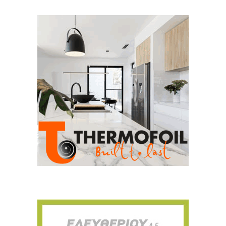
Για να μαθαίνετε πρώτοι τα νέα και όλες
τις τάσεις του κλάδου, εγγραφείτε στο
newsletter μας!
Γράψτε εδώ το email σας
Email
ΕΓΓΡΑΦΉ
Ευχαριστώ, αλλά δεν ενδιαφέρομαι αυτή την στιγμή