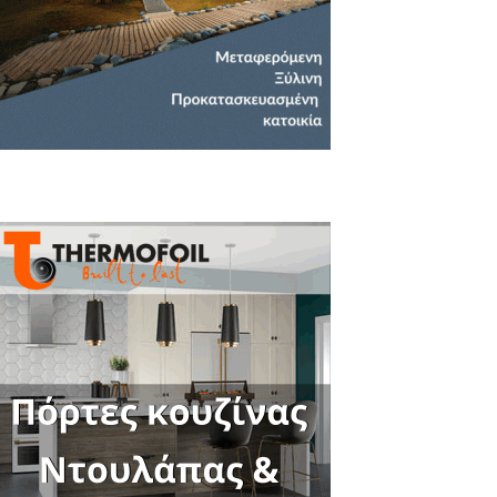
Close
this
module