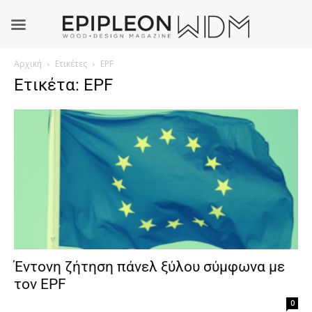
Αρχική
Ετικέτες
EPF
Ετικέτα: EPF
Έντονη ζήτηση πάνελ ξύλου σύμφωνα με
τον EPF
0