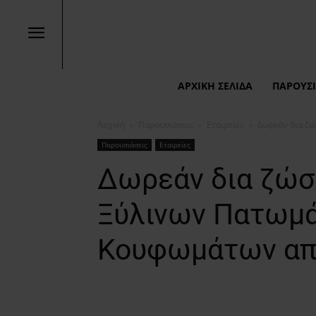
ΑΡΧΙΚΉ ΣΕΛΊΔΑ
ΠΑΡΟΥΣΙ
Αρχική
Παρουσιάσεις
Εταιρείες
Δωρεάν δια ζώ
Παρουσιάσεις
Εταιρείες
Δωρεάν δια ζώσ
Ξύλινων Πατωμά
Κουφωμάτων από