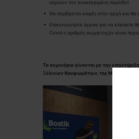
ισχύουν την συγκεκριμένη περίοδο)
Θα σερβίρεται καφές στην αρχή και θα 
Επικοινωνήστε άμεσα για να κλείσετε θέ
Covid ο αριθμός συμμετοχών είναι περι
Τα σεμινάρια γίνονται με την υποστήρ
Ξύλινων Κουφωμάτων, της
Medexpo
και