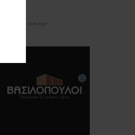
ttp://www.mtc.com.my//