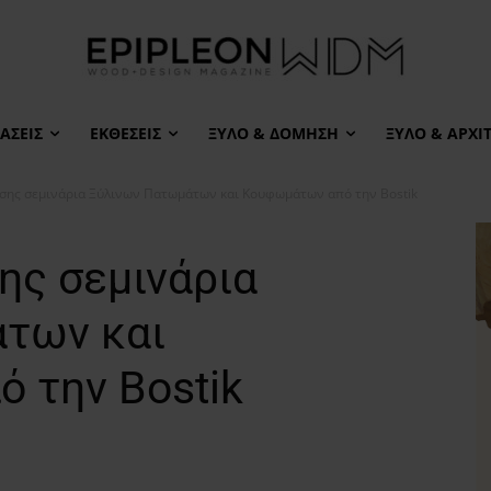
ΆΣΕΙΣ
ΕΚΘΈΣΕΙΣ
ΞΎΛΟ & ΔΌΜΗΣΗ
ΞΎΛΟ & ΑΡΧΙ
σης σεμινάρια Ξύλινων Πατωμάτων και Κουφωμάτων από την Bostik
ης σεμινάρια
των και
 την Bostik