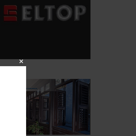
Close
this
module