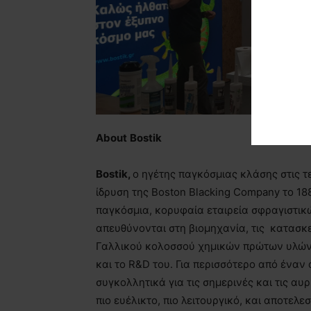
About
Bostik
Bostik,
ο ηγέτης παγκόσμιας κλάσης στις τ
ίδρυση της Boston Blacking Company το 188
παγκόσμια, κορυφαία εταιρεία σφραγιστικ
απευθύνονται στη βιομηχανία, τις κατασκε
Γαλλικού κολοσσού χημικών πρώτων υλώ
και το R&D του. Για περισσότερο από έναν
συγκολλητικά για τις σημερινές και τις α
πιο ευέλικτο, πιο λειτουργικό, και αποτελε