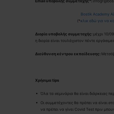
Email
υποβολής συμμετοχής*:
infogr@bos
Bostik Academy Α
(*
κλικ εδώ για να 
Διορία υποβολής συμμετοχής:
μέχρι 10/09
η διορία είναι τουλάχιστον πέντε εργάσιμε
Διεύθυνση κέντρου εκπαίδευσης:
Μετσόβ
Χρήσιμα
tips
Όλα τα σεμινάρια θα είναι διάρκειας πε
Οι συμμετέχοντες θα πρέπει να είναι σ
να πρέπει να γίνει Covid Test πριν μπο