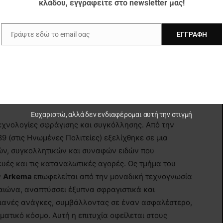
κλάδου, εγγραφείτε στο newsletter μας!
Γράψτε εδώ το email σας
ΕΓΓΡΑΦΉ
h
Email
Ευχαριστώ, αλλά δεν ενδιαφέρομαι αυτή την στιγμή
εχνολογίες σφράγισης και συγκόλλησης. Από την
9 (στις Ηνωμένες Πολιτείες) εξελίχθηκε σε μια
ών, συγκολλητικών και συναφών ειδών που
υές και τις καταναλωτικές αγορές. Ως τμήμα του
ν
Arkema
επωφελείται από την μοναδική τεχνογνωσία
 αιώνα, αναπτύσσει έξυπνα σφραγιστικά και
υριανές ανάγκες, συμβάλλοντας σε έναν ασφαλέστερο,
σματικό κόσμο. Αυτή η επιτυχία οφείλεται στους