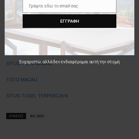
Γράψτε εδώ το email σας
Email
KOKITOTO
ΕΓΓΡΑΦΉ
KOKITOTO
BANDAR TOTO MACAU
Ευχαριστώ, αλλά δεν ενδιαφέρομαι αυτή την στιγμή
SITUS TOTO MACAU
TOTO MACAU
SITUS TOGEL TERPERCAYA
ΕΤΙΚΕΤΕΣ
RiX 2023