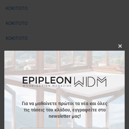
KOKITOTO
KOKITOTO
KOKITOTO
Clos
KOKITOTO
this
modu
KOKITOTO
KOKITOTO
KOKITOTO
Για να μαθαίνετε πρώτοι τα νέα και όλες
τις τάσεις του κλάδου, εγγραφείτε στο
KOKITOTO
newsletter μας!
KOKITOTO