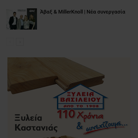
Άβαξ & MillerKnoll | Νέα συνεργασία