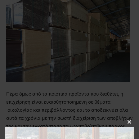
Πέρα όμως από τα ποιοτικά προϊόντα που διαθέτει, η
επιχείρηση είναι ευαισθητοποιημένη σε θέματα
οικολογίας και περιβάλλοντος και το αποδεικνύει όλα
αυτά τα χρόνια με την σωστή διαχείριση των αποβλήτων
της και την εγκατάσταση του φωτοβολταϊκού πάρκου
Clos
this
(100KW). Επιπλέον, τα τελευταία χρόνια συμβάλει