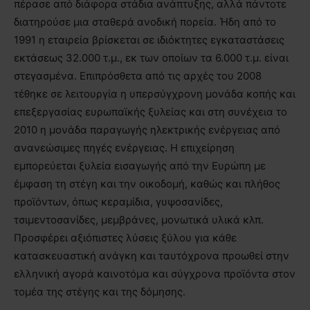
πέρασε από διάφορα στάδια ανάπτυξης, αλλά πάντοτε
διατηρούσε μια σταθερά ανοδική πορεία. Ήδη από το
1991 η εταιρεία βρίσκεται σε ιδιόκτητες εγκαταστάσεις
εκτάσεως 32.000 τ.μ., εκ των οποίων τα 6.000 τ.μ. είναι
στεγασμένα. Επιπρόσθετα από τις αρχές του 2008
τέθηκε σε λειτουργία η υπερσύγχρονη μονάδα κοπής και
επεξεργασίας ευρωπαϊκής ξυλείας και στη συνέχεια το
2010 η μονάδα παραγωγής ηλεκτρικής ενέργειας από
ανανεώσιμες πηγές ενέργειας. Η επιχείρηση
εμπορεύεται ξυλεία εισαγωγής από την Ευρώπη με
έμφαση τη στέγη και την οικοδομή, καθώς και πλήθος
προϊόντων, όπως κεραμίδια, γυψοσανίδες,
τσιμεντοσανίδες, μεμβράνες, μονωτικά υλικά κλπ.
Προσφέρει αξιόπιστες λύσεις ξύλου για κάθε
κατασκευαστική ανάγκη και ταυτόχρονα προωθεί στην
ελληνική αγορά καινοτόμα και σύγχρονα προϊόντα στον
τομέα της στέγης και της δόμησης.