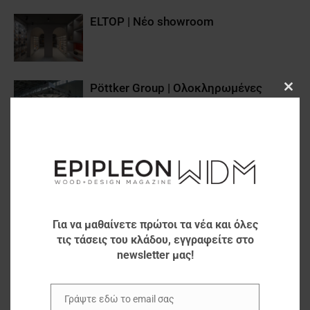
ELTOP | Νέο showroom
Pöttker Group | Ολοκληρωμένες
Clos
Λύσεις Τραπεζιών
this
modu
BMB BESCHLÄGE: Παρουσιάζοντας
τα ιδανικά ενός σύγχρονου
εργασιακού περιβάλλοντος
ISAC – CNC ROUTER
Για να μαθαίνετε πρώτοι τα νέα και όλες
τις τάσεις του κλάδου, εγγραφείτε στο
newsletter μας!
3 νέες προτάσεις από την Blum
Γράψτε εδώ το email σας
Email