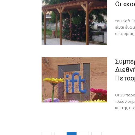
Οι «κα
του Καθ. Γ
είναι ένα 
αειφορίας,
Συμπε
Διεθν
Πετασ
Οι 38 παρο
πλέον σημ
και της τεχ