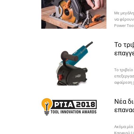
Με μεγάλη
να φέρουν 
Power Tool
Το τρι
επαγγ
Το τριβείο
επεξεργασ
αφαίρεση 
Νέα δι
επανα
Ακόμα μία 
Καρφιού Li