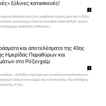
κές» ξύλινες κατασκευές!
0
εωργίου Μαντάνη Αυτό δεν συμβαίνει τυχαία, μιας και το ξύλο
μοναδικό ανανεώσιμο υλικό (renewable material) δηλ. προϊόν
 πανέμορφο αισθητικά, ανθεκτικό,...
ράσματα και αποτελέσματα της 43ης
ής Ημερίδας Παραθύρων και
μάτων στο Ρόζενχαϊμ
0
υσιάσεις - διαλέξεις παρείχαν μια συνολική επισκόπηση των
αντικών τάσεων στον τομέα της τυποποίησης, της επιστήμης
νολογίας. Η νέα...