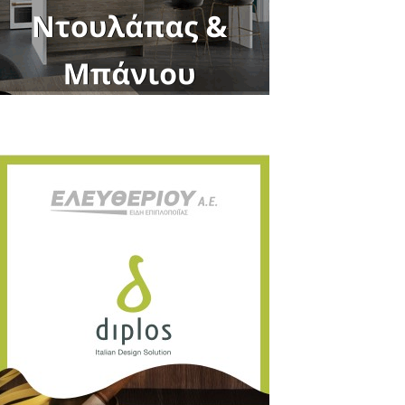
Close
this
module