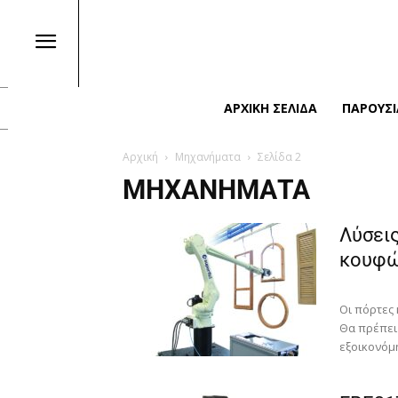
ΑΡΧΙΚΉ ΣΕΛΊΔΑ
ΠΑΡΟΥΣΙ
Αρχική
Μηχανήματα
Σελίδα 2
ΜΗΧΑΝΉΜΑΤΑ
Λύσεις
κουφώ
Οι πόρτες 
Θα πρέπει
εξοικονόμη