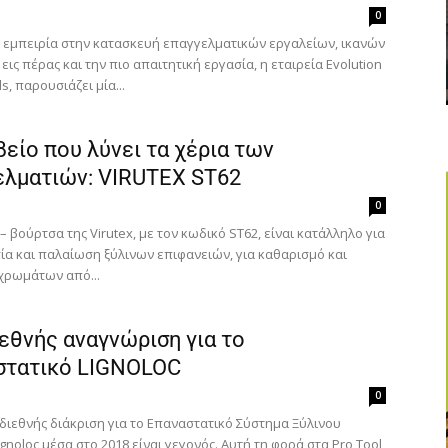
0
 εμπειρία στην κατασκευή επαγγελματικών εργαλείων, ικανών
εις πέρας και την πιο απαιτητική εργασία, η εταιρεία Evolution
s, παρουσιάζει μία...
βείο που λύνει τα χέρια των
ελματιών: VIRUTEX ST62
0
 – βούρτσα της Virutex, με τον κωδικό ST62, είναι κατάλληλο για
ία και παλαίωση ξύλινων επιφανειών, για καθαρισμό και
χρωμάτων από...
εθνής αναγνώριση για το
στατικό LIGNOLOC
Για να μαθαίνετε πρώτοι τα νέα και όλες τις τάσεις του
κλάδου, εγγραφείτε στο newsletter μας!
0
διεθνής διάκριση για το Επαναστατικό Σύστημα Ξύλινου
gnoloc μέσα στο 2018 είναι γεγονός. Αυτή τη φορά στα Pro Tool