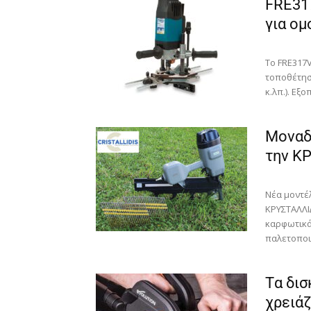
FRE31
για ομ
Το FRE317V
τοποθέτησ
κ.λπ.). Εξ
Μοναδ
την Κ
Νέα µοντέ
ΚΡΥΣΤΑΛΛΙ∆
καρφωτικά 
παλετοποιία
Tα δισ
χρειάζ