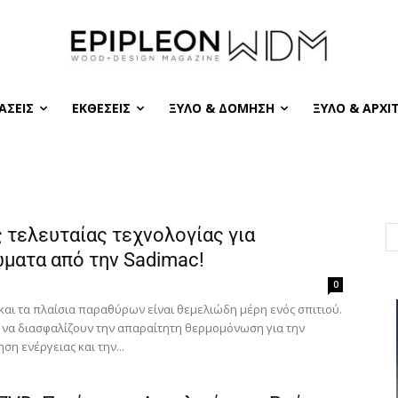
ΆΣΕΙΣ
ΕΚΘΈΣΕΙΣ
ΞΎΛΟ & ΔΌΜΗΣΗ
ΞΎΛΟ & ΑΡΧΙ
 τελευταίας τεχνολογίας για
ματα από την Sadimac!
0
και τα πλαίσια παραθύρων είναι θεμελιώδη μέρη ενός σπιτιού.
 να διασφαλίζουν την απαραίτητη θερμομόνωση για την
ση ενέργειας και την...