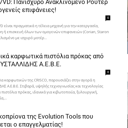
7VD: Πανίσχυρο Ανακλινόμενο Ρούτερ
ογενείς επιφάνειες!
0
D είναι πραγματικά η τέλεια μηχανή για την κατεργασία,
η ή επισκευή όλων των ομογενών επιφανειών (Corian, Staron
οπλισμένο με ισχυρό μοτέρ...
ικά καρφωτικά πιστόλια πρόκας από
ΡΥΣΤΑΛΛΙ∆ΗΣ Α.Ε.Β.Ε.
0
λα καρφωτικών της CRISCO, παρουσιάζει στην αγορά η
ΗΣ Α.Ε.Β.Ε. Στιβαρά, υψηλής τεχνογνωσίας και τεχνολογίας
πιστόλια πρόκας, ιδανικά για κιβωτοποιία, ξυλουργική,
,...
κοπρίονα της Evolution Tools που
εται ο επαγγελματίας!