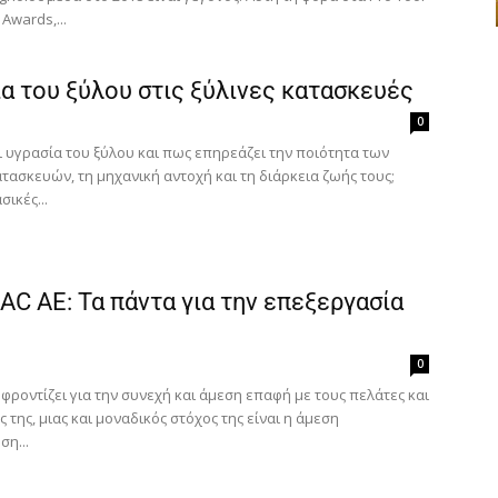
Γράψτε εδώ το email σας
ΕΓΓΡΑΦΉ
Awards,...
Email
α του ξύλου στις ξύλινες κατασκευές
0
ι υγρασία του ξύλου και πως επηρεάζει την ποιότητα των
τασκευών, τη μηχανική αντοχή και τη διάρκεια ζωής τους;
Ευχαριστώ, αλλά δεν ενδιαφέρομαι αυτή την στιγμή
σικές...
C AE: Τα πάντα για την επεξεργασία
0
 φροντίζει για την συνεχή και άμεση επαφή με τους πελάτες και
 της, μιας και μοναδικός στόχος της είναι η άμεση
η...