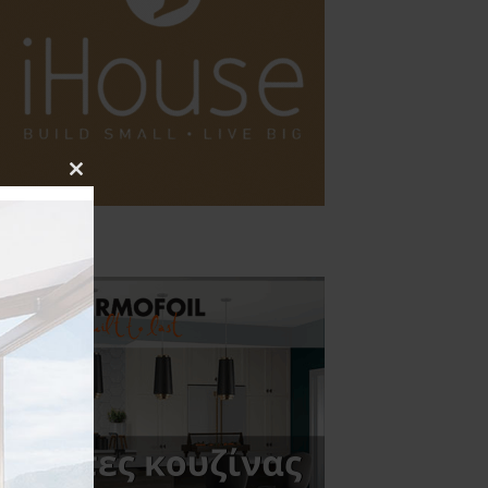
Close
this
module