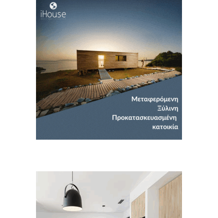
Για να μαθαίνετε πρώτοι τα νέα και όλες
τις τάσεις του κλάδου, εγγραφείτε στο
newsletter μας!
Γράψτε εδώ το email σας
Email
ΕΓΓΡΑΦΉ
Ευχαριστώ, αλλά δεν ενδιαφέρομαι αυτή την στιγμή