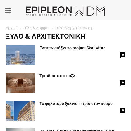
Αρχική
Ξύλο & Δόμηση
Ξύλο & Αρχιτεκτονική
ΞΎΛΟ & ΑΡΧΙΤΕΚΤΟΝΙΚΉ
Εντυπωσιάζει το project Skelleftea
0
Τρισδιάστατο παζλ
0
Το ψηλότερο ξύλινο κτίριο στον κόσμο
0