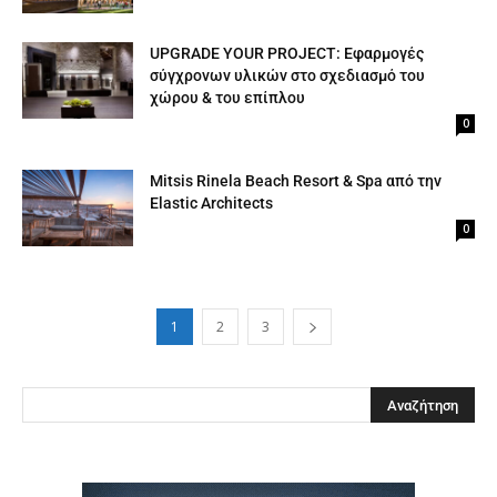
UPGRADE YOUR PROJECT: Εφαρμογές
σύγχρονων υλικών στο σχεδιασμό του
χώρου & του επίπλου
0
Mitsis Rinela Beach Resort & Spa από την
Elastic Architects
0
1
2
3
Clos
this
modu