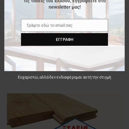
τις τάσεις του κλάδου, εγγραφείτε στο
τροποποιημένου ξύλου: Εφαρμογές
newsletter μας!
σε εξωτερικές κατασκευές
Αυτό είναι το τρίτο ψηλότερο ξύλινο
Γράψτε εδώ το email σας
Email
κτίριο στον κόσμο
ΕΓΓΡΑΦΉ
Ανακαίνιση κεντρικών γραφείων από
το dECOi Architects
Ευχαριστώ, αλλά δεν ενδιαφέρομαι αυτή την στιγμή