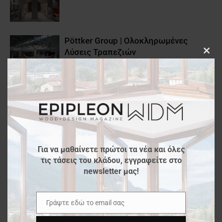
Pöttker Group | Ολοκληρωμένες
Λύσεις Τραπεζιών
Clos
this
modu
BMB BESCHLÄGE: Παρουσιάζοντας
τα ιδανικά ενός σύγχρονου
εργασιακού περιβάλλοντος
ISAC – CNC ROUTER
Για να μαθαίνετε πρώτοι τα νέα και όλες
τις τάσεις του κλάδου, εγγραφείτε στο
newsletter μας!
3 νέες προτάσεις από την Blum
Γράψτε εδώ το email σας
Email