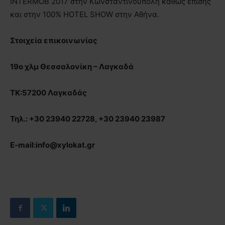
INTERMOB
2017 στην Κωνσταντινούπολη καθώς επίσης
και στην 100%
HOTEL
SHOW
στην Αθήνα.
Στοιχεία επικοινωνίας
19ο χλμ Θεσσαλονίκη – Λαγκαδά
ΤΚ:57200 Λαγκαδάς
Τηλ.: +30 23940 22728, +30 23940 23987
E-mail:info@xylokat.gr