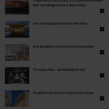
Υπερπολυτελείς βίλες στη Σαουδική Αραβία
από την Kengo Kuma & Associates
0
Ένα ανεστραμμένο βουνό από ξύλο
0
Ένα designατο σχολείο στη Κοπεγχάγη
0
Το κτίριο που… αυτοκαθαρίζεται!
0
Το ψηλότερο ξύλινο κτίριο στον κόσμο
0