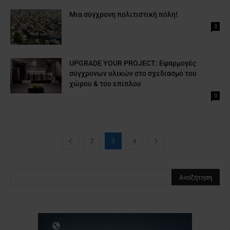
Μια σύγχρονη πολιτιστική πόλη!
0
UPGRADE YOUR PROJECT: Εφαρμογές
σύγχρονων υλικών στο σχεδιασμό του
χώρου & του επίπλου
0
2
3
4
Clos
this
modu