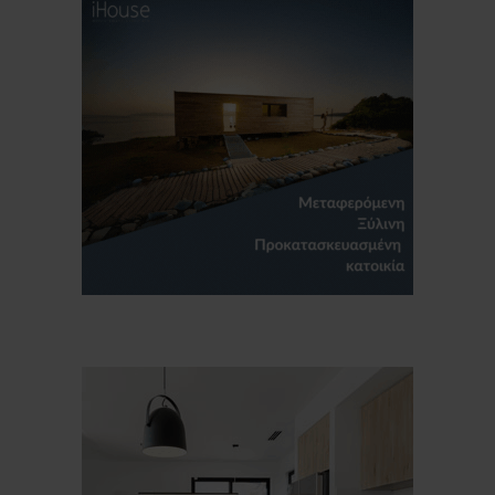
Για να μαθαίνετε πρώτοι τα νέα και όλες
τις τάσεις του κλάδου, εγγραφείτε στο
newsletter μας!
Γράψτε εδώ το email σας
Email
ΕΓΓΡΑΦΉ
Ευχαριστώ, αλλά δεν ενδιαφέρομαι αυτή την στιγμή