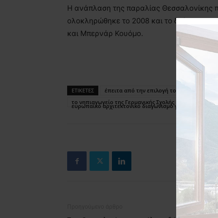
Η ανάπλαση της παραλίας Θεσσαλονίκης π
ολοκληρώθηκε το 2008 και το δεύτερο το 
και Μπερνάρ Κουόμο.
ΕΤΙΚΕΤΕΣ
έπειτα από την επιλογή του Βασίλη Μιστ
το νηπιαγωγείο της Γερμανικής Σχολής και το έργο τη
ευρωπαϊκό αρχιτεκτονικό διαγωνισμό για το βραβείο M
Προηγούμενο άρθρο