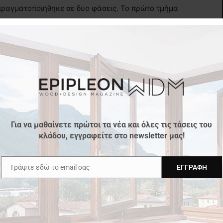
ραγματοποιήθηκε σε δυο φάσεις. Το πρώτο τμήμα
2014 και αποτελεί έργο των Πρόδρομου Νικηφορίδη
ριώτη
Πέντε έργα (τρεις κατοικίες
ς ανάπλασης της παραλίας Θεσσαλονίκης) είναι υποψήφια στον
ies Van der Roche 2015
Για να μαθαίνετε πρώτοι τα νέα και όλες τις τάσεις του
κλάδου, εγγραφείτε στο newsletter μας!
Γράψτε εδώ το email σας
ΕΓΓΡΑΦΉ
Email
Επόμενο άρθρο