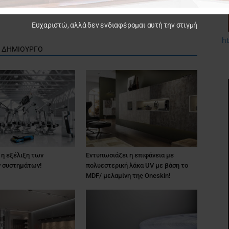
The Big 5 Show Dubai
Ευχαριστώ, αλλά δεν ενδιαφέρομαι αυτή την στιγμή
h
Ν ΔΗΜΙΟΥΡΓΟ
η εξέλιξη των
Εντυπωσιάζει η επιφάνεια με
 συστημάτων!
πολυεστερική λάκα UV με βάση το
MDF/ μελαμίνη της Oneskin!