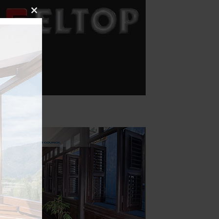
Close
this
module