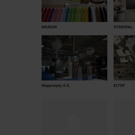
MARGIN
STEROPAL
Μαρμούρης Α.Ε.
ELTOP