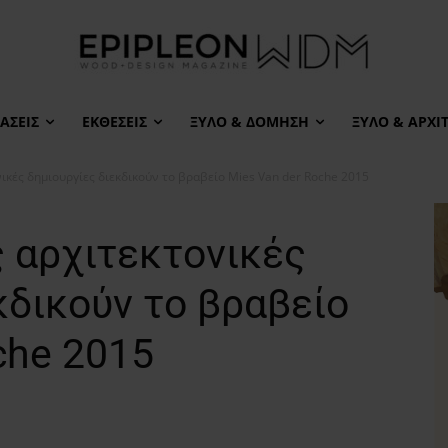
ΆΣΕΙΣ
ΕΚΘΈΣΕΙΣ
ΞΎΛΟ & ΔΌΜΗΣΗ
ΞΎΛΟ & ΑΡΧΙ
ικές δημιουργίες διεκδικούν το βραβείο Mies Van der Roche 2015
 αρχιτεκτονικές
κδικούν το βραβείο
che 2015