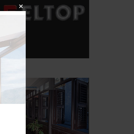
Close
this
module