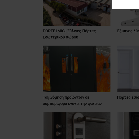
PORTE IMIC | Ξύλινες Πόρτες
Έξυπνες λύσ
Εσωτερικού Χώρου
Ταξινόμηση προϊόντων σε
Πόρτες εσω
συμπεριφορά έναντι της φωτιάς