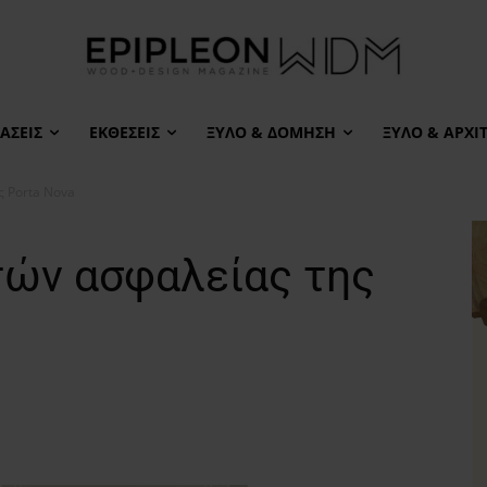
ΆΣΕΙΣ
ΕΚΘΈΣΕΙΣ
ΞΎΛΟ & ΔΌΜΗΣΗ
ΞΎΛΟ & ΑΡΧΙ
ς Porta Nova
τών ασφαλείας της