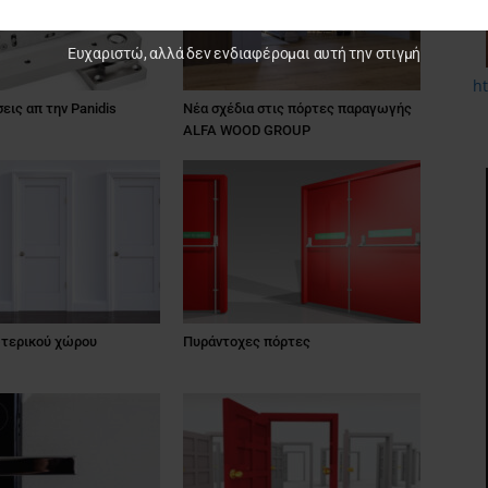
Ευχαριστώ, αλλά δεν ενδιαφέρομαι αυτή την στιγμή
h
εις απ την Panidis
Νέα σχέδια στις πόρτες παραγωγής
ALFA WOOD GROUP
τερικού χώρου
Πυράντοχες πόρτες