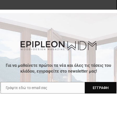
Επόμενο άρθρο
ην
Οι καινοτομίες της Centro στην IMM Cologne!
Για να μαθαίνετε πρώτοι τα νέα και όλες τις τάσεις του
κλάδου, εγγραφείτε στο newsletter μας!
Γράψτε εδώ το email σας
ΕΓΓΡΑΦΉ
Ν ΔΗΜΙΟΥΡΓΟ
Email