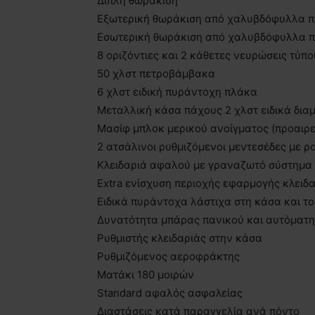
Διπλή θωράκιση
Εξωτερική θωράκιση από χαλυβδόφυλλα πά
Εσωτερική θωράκιση από χαλυβδόφυλλα π
8 οριζόντιες και 2 κάθετες νευρώσεις τύπο
50 χλστ πετροβάμβακα
6 χλστ ειδική πυράντοχη πλάκα
Μεταλλική κάσα πάχους 2 χλστ ειδικά δι
Μασίφ μπλοκ μερικού ανοίγματος (προαιρε
2 ατσάλινοι ρυθμιζόμενοι μεντεσέδες με 
Κλειδαριά αφαλού με γραναζωτό σύστημα 
Extra ενίσχυση περιοχής εφαρμογής κλειδ
Ειδικά πυράντοχα λάστιχα στη κάσα και τ
Δυνατότητα μπάρας πανικού και αυτόματ
Ρυθμιστής κλειδαριάς στην κάσα
Ρυθμιζόμενος αεροφράκτης
Ματάκι 180 μοιρών
Standard αφαλός ασφαλείας
Διαστάσεις κατά παραγγελία ανά πόντο