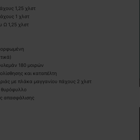
χους 1,25 χλστ
άχους 1 χλστ
υ Ω 1,25 χλστ
αμορφωμένη
τικά)
ρουλεμάν 180 μοιρών
ολίσθησης και καταπέλτη
αριάς με πλάκα μαγγανίου πάχους 2 χλστ
ο θυρόφυλλο
ης απασφάλισης