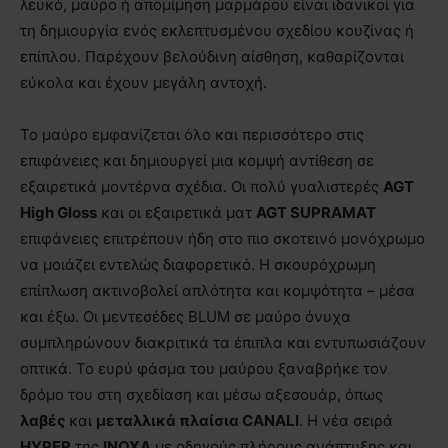
λευκό, μαύρο ή απομίμηση μαρμάρου είναι ιδανικοί για
τη δημιουργία ενός εκλεπτυσμένου σχεδίου κουζίνας ή
επίπλου. Παρέχουν βελούδινη αίσθηση, καθαρίζονται
εύκολα και έχουν μεγάλη αντοχή.
Το μαύρο εμφανίζεται όλο και περισσότερο στις
επιφάνειες και δημιουργεί μια κομψή αντίθεση σε
εξαιρετικά μοντέρνα σχέδια. Οι πολύ γυαλιστερές
AGT
High Gloss
και οι εξαιρετικά ματ
AGT SUPRAMAT
επιφάνειες επιτρέπουν ήδη στο πιο σκοτεινό μονόχρωμο
να μοιάζει εντελώς διαφορετικό. Η σκουρόχρωμη
επίπλωση ακτινοβολεί απλότητα και κομψότητα – μέσα
και έξω. Οι μεντεσέδες BLUM σε μαύρο όνυχα
συμπληρώνουν διακριτικά τα έπιπλα και εντυπωσιάζουν
οπτικά. Το ευρύ φάσμα του μαύρου ξαναβρήκε τον
δρόμο του στη σχεδίαση και μέσω αξεσουάρ, όπως
λαβές
και
μεταλλικά πλαίσια CANALI
. Η νέα σειρά
HYPER
της
INOXA
με οδηγούς πλήρους ανάπτυξης και