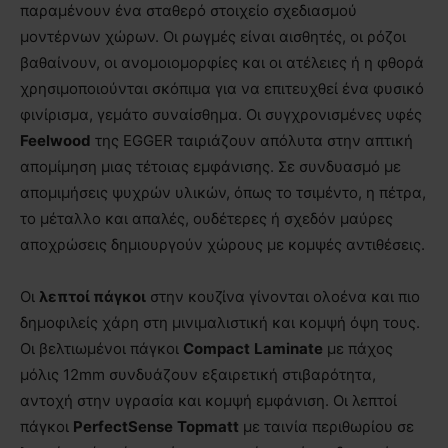
παραμένουν ένα σταθερό στοιχείο σχεδιασμού
μοντέρνων χώρων. Οι ρωγμές είναι αισθητές, οι ρόζοι
βαθαίνουν, οι ανομοιομορφίες και οι ατέλειες ή η φθορά
χρησιμοποιούνται σκόπιμα για να επιτευχθεί ένα φυσικό
φινίρισμα, γεμάτο συναίσθημα. Οι συγχρονισμένες υφές
Feelwood
της EGGER ταιριάζουν απόλυτα στην απτική
απομίμηση μιας τέτοιας εμφάνισης. Σε συνδυασμό με
απομιμήσεις ψυχρών υλικών, όπως το τσιμέντο, η πέτρα,
το μέταλλο και απαλές, ουδέτερες ή σχεδόν μαύρες
αποχρώσεις δημιουργούν χώρους με κομψές αντιθέσεις.
Οι
λεπτοί πάγκοι
στην κουζίνα γίνονται ολοένα και πιο
δημοφιλείς χάρη στη μινιμαλιστική και κομψή όψη τους.
Οι βελτιωμένοι πάγκοι
Compact
Laminate
με πάχος
μόλις 12mm συνδυάζουν εξαιρετική στιβαρότητα,
αντοχή στην υγρασία και κομψή εμφάνιση. Οι λεπτοί
πάγκοι
PerfectSense
Topmatt
με ταινία περιθωρίου σε