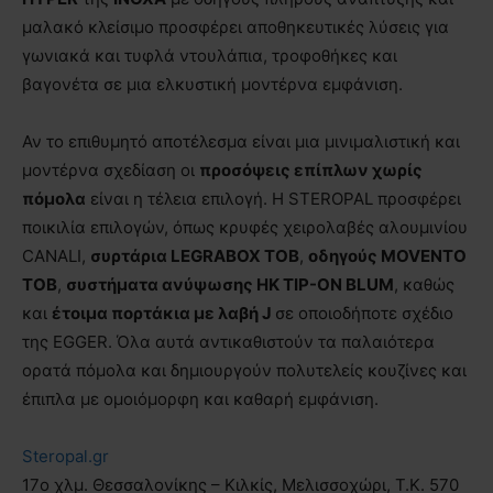
μαλακό κλείσιμο προσφέρει αποθηκευτικές λύσεις για
γωνιακά και τυφλά ντουλάπια, τροφοθήκες και
βαγονέτα σε μια ελκυστική μοντέρνα εμφάνιση.
Αν το επιθυμητό αποτέλεσμα είναι μια μινιμαλιστική και
μοντέρνα σχεδίαση οι
προσόψεις επίπλων χωρίς
πόμολα
είναι η τέλεια επιλογή. Η STEROPAL προσφέρει
ποικιλία επιλογών, όπως κρυφές χειρολαβές αλουμινίου
CANALI,
συρτάρια
LEGRABOX
ΤΟΒ
,
οδηγούς
MOVENTO
ΤΟΒ
,
συστήματα ανύψωσης ΗΚ ΤIP-ON
BLUM
, καθώς
και
έτοιμα πορτάκια με λαβή
J
σε οποιοδήποτε σχέδιο
της EGGER. Όλα αυτά αντικαθιστούν τα παλαιότερα
ορατά πόμολα και δημιουργούν πολυτελείς κουζίνες και
έπιπλα με ομοιόμορφη και καθαρή εμφάνιση.
Steropal.gr
17ο χλμ. Θεσσαλονίκης – Κιλκίς, Μελισσοχώρι, Τ.Κ. 570