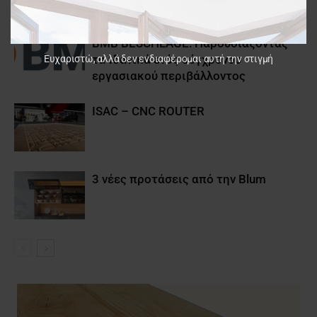
BMB BESCHLÄGE: Παρουσιάζοντας
τα ιδανικά ενός σύγχρονου
Ευχαριστώ, αλλά δεν ενδιαφέρομαι αυτή την στιγμή
εργασιακού περιβάλλοντος
ISAC – CNC ROUTER
3 νέες προτάσεις από την Blum